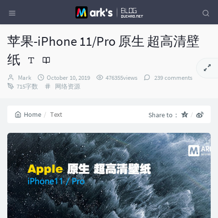
苹果-iPhone 11/Pro 原生 超高清壁
纸
Author：
发
Mark
October 10, 2019
476355views
239 comments
布
Categories：
715字数
网络资源
时
间：
Home
Text
Share to：