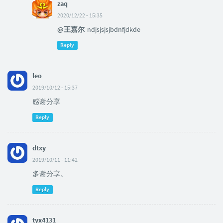
zaq
2020/12/22 - 15:35
@王嘉尔
ndjsjsjsjbdnfjdkde
Reply
leo
2019/10/12 - 15:37
感谢分享
Reply
dtxy
2019/10/11 - 11:42
多谢分享。
Reply
tyx4131