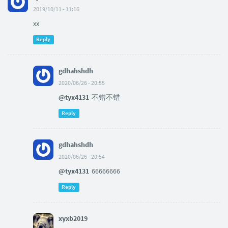
2019/10/11 - 11:16
xx
Reply
gdhahshdh
2020/06/26 - 20:55
@tyx4131
不错不错
Reply
gdhahshdh
2020/06/26 - 20:54
@tyx4131
66666666
Reply
xyxb2019