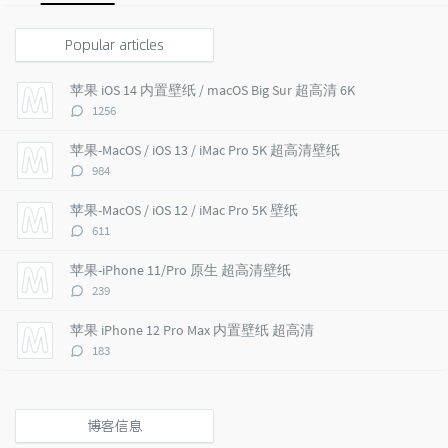
o
a
a
p
t
n
Popular articles
u
e
d
l
s
o
苹果 iOS 14 内置壁纸 / macOS Big Sur 超高清 6K
a
t
m
评
1256
r
c
a
论
a
o
r
数：
苹果-MacOS / iOS 13 / iMac Pro 5K 超高清壁纸
r
m
t
评
984
t
m
i
论
i
e
c
数：
苹果-MacOS / iOS 12 / iMac Pro 5K 壁纸
c
n
l
评
611
l
t
e
论
e
s
s
数：
苹果-iPhone 11/Pro 原生 超高清壁纸
s
评
239
论
数：
苹果 iPhone 12 Pro Max 内置壁纸 超高清
评
183
论
数：
博客信息