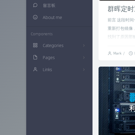
留言板
群晖定时重
About me
前言 这段时
重新打包镜像
Components
找到了原因那解
Categories
Mark
/
Pages
生活随笔
20
Links
建站知识
归档栏
16
多肉植物
时光机
仙界博客
0
网络资源
链接库
ZAERA
57
技术经验
万花筒
Xcnte'blog
71
色影无忌
实验室
思有云 - IOIOX
9
信息安全
更多友联
15