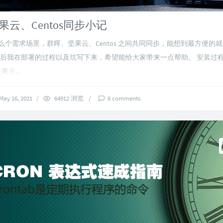
云、Centos同步小记
么个需求场景，群晖、坚果云、Centos 之间共同同步，能想到最方便的就是
然后我在部署的过程以及坑写下来，希望能给大家带来一点帮助。 安装过程
云...
May 16, 2021
/
64912 浏览
/
6 comments