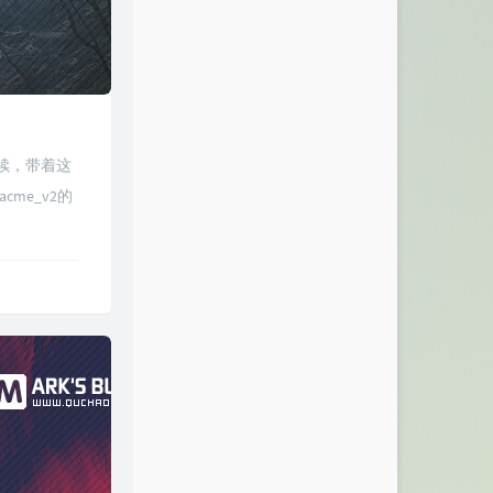
去续，带着这
me_v2的