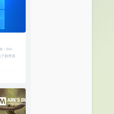
：GUI。
汇总了程序员