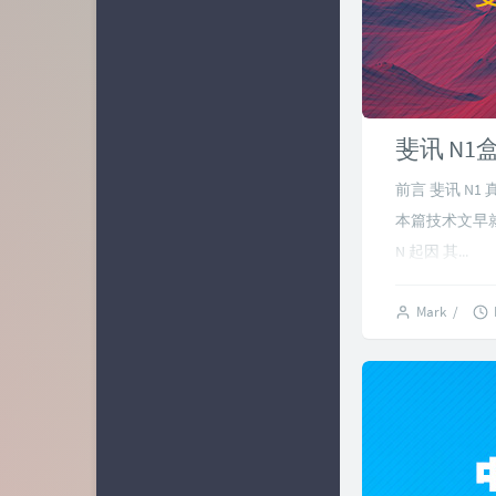
斐讯 N1
前言 斐讯 N
本篇技术文早就
N 起因 其...
Mark
/