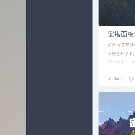
宝塔面板
前言 今天网站
个疑惑分了下是
脚本问题。 |-共
Mark
/