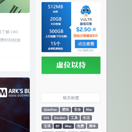
解 CRO
浪费时间枯燥
相关标签
QianDao
壁纸
安全
Mac
IOS
Docker
工具
生活
宝塔
BT
iMac
免费
脚本