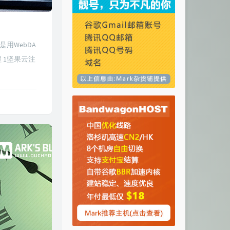
用WebDA
 1坚果云注