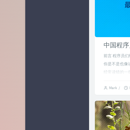
中国程序
前言 程序员
你是不是也像读
经常读错的一些
Mark
/