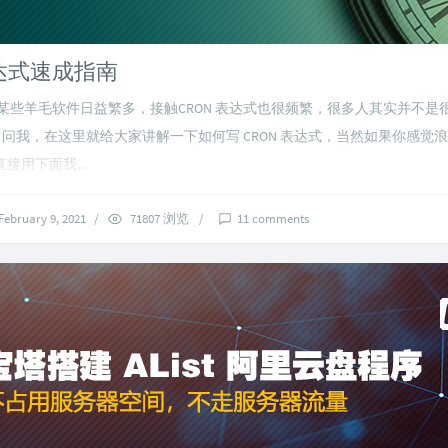
表达式速成指南
某些羊毛软件日益繁多，接触CRON 表达式也很频繁，很多人其实并不是很了
问我，在这里就给大家讲解一下如何写 CRON 表达式，当然如果你感觉
接用下面我...
February 9, 2021
/
71807 浏览
/
11 comments