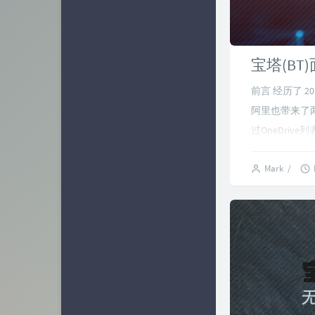
宝塔(BT
前言 经历了 
阿里也带来了两
过OneDrive列表.
Mark
/