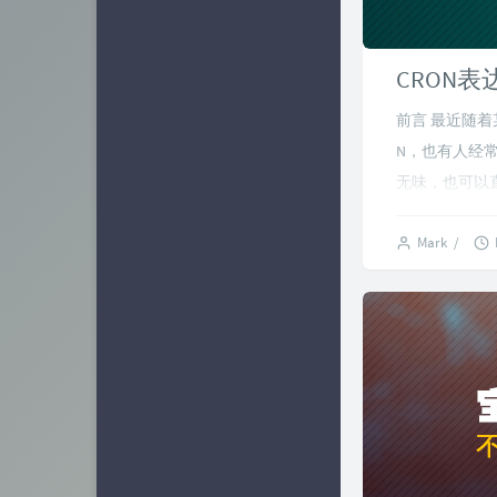
CRON
前言 最近随着
N，也有人经常
无味，也可以直
Mark
/