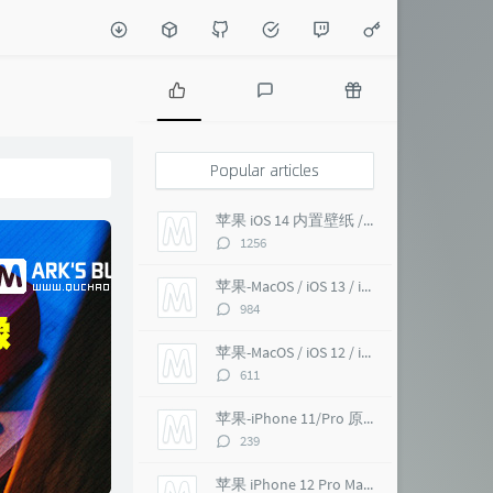
P
L
R
o
a
a
p
t
n
Popular articles
u
e
d
l
s
o
苹果 iOS 14 内置壁纸 / macOS Big Sur 超高清 6K
a
t
m
评
1256
r
c
a
论
a
o
r
数：
苹果-MacOS / iOS 13 / iMac Pro 5K 超高清壁纸
r
m
t
评
984
t
m
i
论
i
e
c
数：
苹果-MacOS / iOS 12 / iMac Pro 5K 壁纸
c
n
l
评
611
l
t
e
论
e
s
s
数：
苹果-iPhone 11/Pro 原生 超高清壁纸
s
评
239
论
数：
苹果 iPhone 12 Pro Max 内置壁纸 超高清