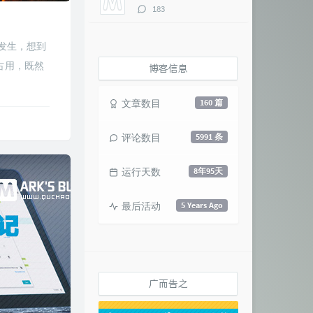
评
183
论
数：
发生，想到
占用，既然
博客信息
文章数目
160 篇
评论数目
5991 条
运行天数
8年95天
最后活动
5 Years Ago
广而告之