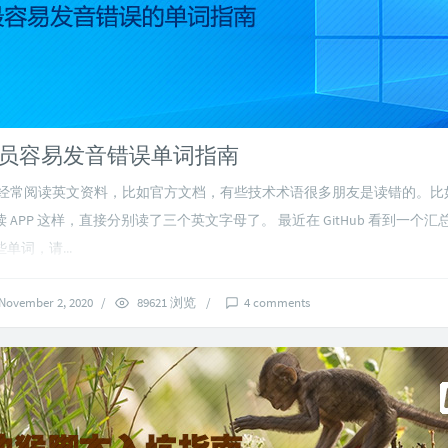
员容易发音错误单词指南
们经常阅读英文资料，比如官方文档，有些技术术语很多朋友是读错的。比如
 APP 这样，直接分别读了三个英文字母了。 最近在 GitHub 看到一个
单词，请...
November 2, 2020
/
89621 浏览
/
4 comments