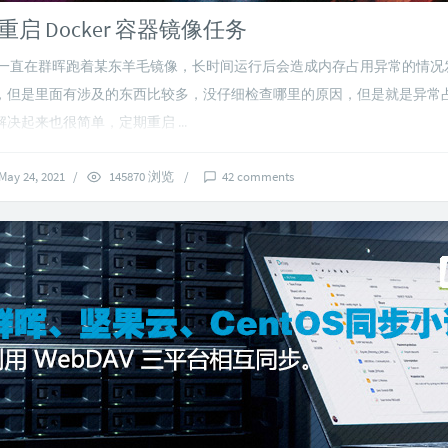
启 Docker 容器镜像任务
间一直在群晖跑着某东羊毛镜像，长时间运行后会造成内存占用异常的情况
，但是里面有涉及的东西比较多，没仔细检查哪里的原因，但是就是异常
决起来也很简单，定期重启 ...
May 24, 2021
/
145870 浏览
/
42 comments