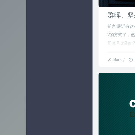
业界新闻
15
群晖、坚果
软件相关
25
前言 最近有这
容器相关
7
V的方式了，
册账号 2设置坚果
Mark
/