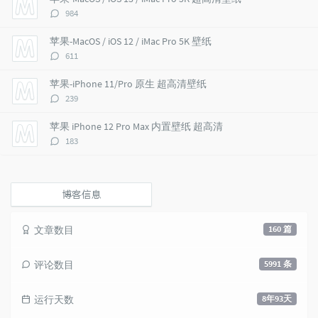
r
m
t
评
984
t
m
i
论
i
e
c
数：
苹果-MacOS / iOS 12 / iMac Pro 5K 壁纸
c
n
l
评
611
l
t
e
论
e
s
s
数：
苹果-iPhone 11/Pro 原生 超高清壁纸
s
评
239
论
数：
苹果 iPhone 12 Pro Max 内置壁纸 超高清
评
183
论
数：
博客信息
文章数目
160 篇
评论数目
5991 条
运行天数
8年93天