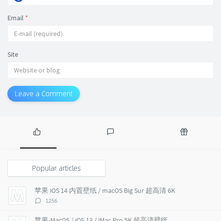
Email
*
Site
Leave a Comment
P
L
R
o
a
a
p
t
n
Popular articles
u
e
d
l
s
o
苹果 iOS 14 内置壁纸 / macOS Big Sur 超高清 6K
a
t
m
评
1256
r
c
a
论
a
o
r
数：
苹果-MacOS / iOS 13 / iMac Pro 5K 超高清壁纸