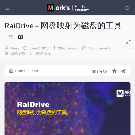
RaiDrive – 网盘映射为磁盘的工具
Author：
发
Mark
June 1, 2018
209365views
No comments
布
Categories：
1290字数
网络资源
时
间：
Home
Text
Share to：