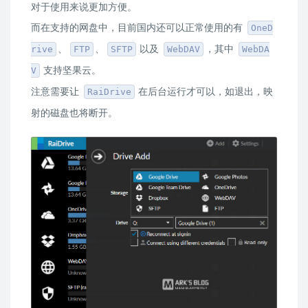
对于使用来说更加方便。
而在支持的网盘中，目前国内还可以正常使用的有
OneD
、
、
以及
，其中
rive
FTP
SFTP
WebDAV
WebDA
支持坚果云。
V
注意需要让
在后台运行才可以，如退出，映
RaiDrive
射的磁盘也将断开。