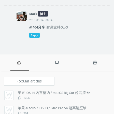
Mark
博主
2019/09/14 - 00:14
@404分享
谢谢支持OωO
Reply
P
L
R
o
a
a
p
t
n
Popular articles
u
e
d
l
s
o
苹果 iOS 14 内置壁纸 / macOS Big Sur 超高清 6K
a
t
m
评
1256
r
c
a
论
a
o
r
数：
苹果-MacOS / iOS 13 / iMac Pro 5K 超高清壁纸
r
m
t
评
984