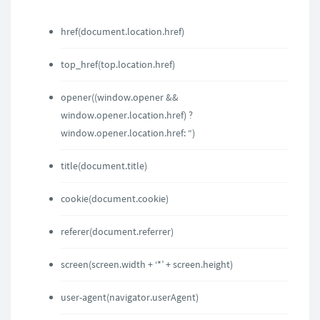
href(document.location.href)
top_href(top.location.href)
opener((window.opener &&
window.opener.location.href) ?
window.opener.location.href: “)
title(document.title)
cookie(document.cookie)
referer(document.referrer)
screen(screen.width + ‘*’ + screen.height)
user-agent(navigator.userAgent)