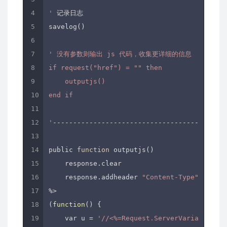
'
 记录日志

savelog()

' 没有参数则输出 js 代码，收集更详细的信息

if request("href") = "" then

    outputjs()

end if

'
-------------------------------------------
public 
function
 outputjs()

    response.clear

    response.addheader 
"Content-Type"
, 
"appl
%>

(
function
() {

    var u = 
'//<%=Request.ServerVariables("H