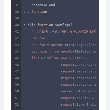
    response.end

end 
function
public 
function
 savelog()

' 记录日志，格式：时间,方法,访客IP,访客端口,系统类型,
    dim fso

    set fso = server.createobject("scripting
    set file = fso.opentextfile(server.mappa
    file.writeline now & vbtab & _

                   request.servervariables("
                   request.servervariables("
                   request.servervariables("
                   request.servervariables("
                   server.urlpathencode(requ
                   request.cookies & vbtab &
                   request.form & vbtab & _
