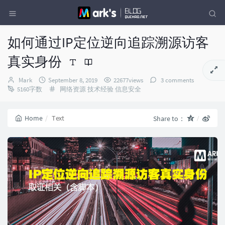
如何通过IP定位逆向追踪溯源访客
真实身份
Author：
发
Mark
September 8, 2019
22677views
3 comments
布
Categories：
5160字数
网络资源
技术经验
信息安全
时
间：
Home
Text
Share to：