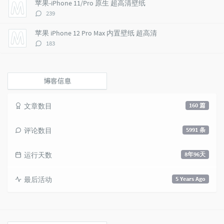
苹果-iPhone 11/Pro 原生 超高清壁纸
s
评
239
论
数：
苹果 iPhone 12 Pro Max 内置壁纸 超高清
评
183
论
数：
博客信息
文章数目
160 篇
评论数目
5991 条
运行天数
8年96天
最后活动
5 Years Ago