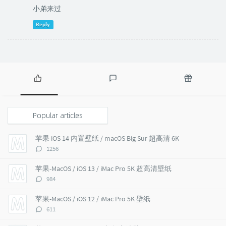
小弟来过
Reply
P
L
R
o
a
a
p
t
n
Popular articles
u
e
d
l
s
o
苹果 iOS 14 内置壁纸 / macOS Big Sur 超高清 6K
a
t
m
评
1256
r
c
a
论
a
o
r
数：
苹果-MacOS / iOS 13 / iMac Pro 5K 超高清壁纸
r
m
t
评
984
t
m
i
论
i
e
c
数：
苹果-MacOS / iOS 12 / iMac Pro 5K 壁纸
c
n
l
评
611
l
t
e
论
e
s
s
数：