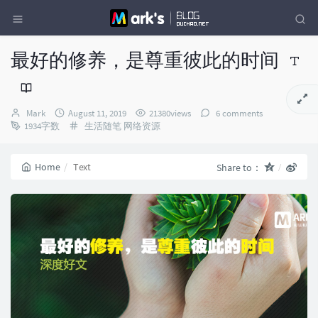
最好的修养，是尊重彼此的时间
Author：
发
Mark
August 11, 2019
21380views
6 comments
布
Categories：
1934字数
生活随笔
网络资源
时
间：
Home
Text
Share to：