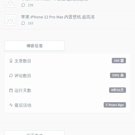
s
评
239
论
数：
苹果 iPhone 12 Pro Max 内置壁纸 超高清
评
183
论
数：
博客信息
文章数目
160 篇
评论数目
5991 条
运行天数
8年93天
最后活动
5 Years Ago