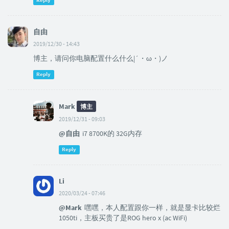
Reply
自由
2019/12/30 - 14:43
博主，请问你电脑配置什么什么|´・ω・)ノ
Reply
Mark
博主
2019/12/31 - 09:03
@自由
i7 8700K的 32G内存
Reply
Li
2020/03/24 - 07:46
@Mark
嘿嘿，本人配置跟你一样，就是显卡比较烂
1050ti，主板买贵了是ROG hero x (ac WiFi)