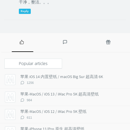
干净，整洁。。。
Reply
P
L
R
o
a
a
p
t
n
Popular articles
u
e
d
l
s
o
苹果 iOS 14 内置壁纸 / macOS Big Sur 超高清 6K
a
t
m
评
1256
r
c
a
论
a
o
r
数：
苹果-MacOS / iOS 13 / iMac Pro 5K 超高清壁纸
r
m
t
评
984
t
m
i
论
i
e
c
数：
苹果-MacOS / iOS 12 / iMac Pro 5K 壁纸
c
n
l
评
611
l
t
e
论
e
s
s
数：
苹果-iPhone 11/Pro 原生 超高清壁纸