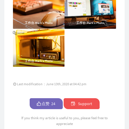
工作台-Mark's Photo
工作台-Mark's Photo
工作台-Mark's Photo
工作台-Mark's Photo
工作台-Mark's Photo
工作台-Mark's Photo
Last modification：June 13th, 2020 at 04:42 pm
点赞
24
Support
If you think my article is useful to you, please feel free to
appreciate