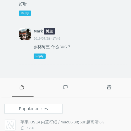
好呀
Reply
Mark
博主
2019/07/28 - 17:49
@林阿三
什么BUG？
Reply
P
L
R
o
a
a
p
t
n
Popular articles
u
e
d
l
s
o
苹果 iOS 14 内置壁纸 / macOS Big Sur 超高清 6K
a
t
m
评
1256
r
c
a