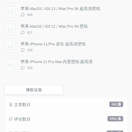
论
a
o
r
数：
苹果-MacOS / iOS 13 / iMac Pro 5K 超高清壁纸
r
m
t
评
984
t
m
i
论
i
e
c
数：
苹果-MacOS / iOS 12 / iMac Pro 5K 壁纸
c
n
l
评
611
l
t
e
论
e
s
s
数：
苹果-iPhone 11/Pro 原生 超高清壁纸
s
评
239
论
数：
苹果 iPhone 12 Pro Max 内置壁纸 超高清
评
183
论
数：
博客信息
文章数目
160 篇
评论数目
5991 条