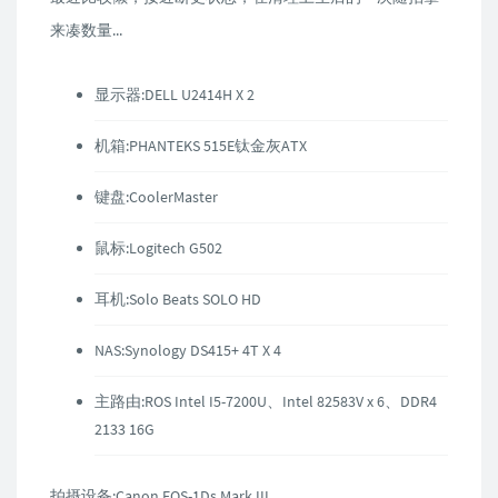
来凑数量...
显示器:DELL U2414H X 2
机箱:PHANTEKS 515E钛金灰ATX
键盘:CoolerMaster
鼠标:Logitech G502
耳机:Solo Beats SOLO HD
NAS:Synology DS415+ 4T X 4
主路由:ROS Intel I5-7200U、Intel 82583V x 6、DDR4
2133 16G
拍摄设备:Canon EOS-1Ds Mark III