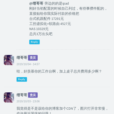
@缙哥哥
旁边的的是ipad
刚好当初配置的时候自己列过，有些事攒件配的，
直接贴给你我实际付款的价格把
台式机跟配件 17291元
工控虚拟化+软路由 4527元
NAS 10329元
总共3万出头吧
Reply
缙哥哥
贵宾
2019/10/04 - 14:57
哇，好羡慕你的工作台啊，加上桌子总共费用多少啊？
Reply
缙哥哥
贵宾
2019/10/03 - 23:06
我觉得是不是该给你的博客加个CDN了，图片打开非常慢，
也许最近国庆的问题！