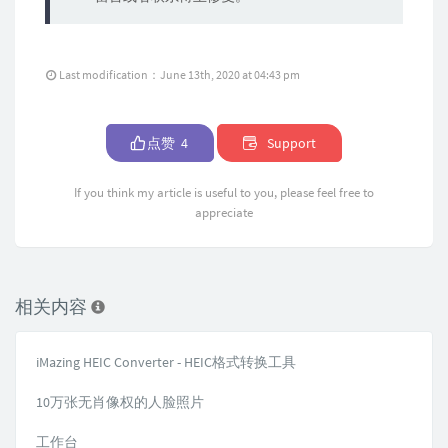
Last modification：June 13th, 2020 at 04:43 pm
点赞
4
Support
If you think my article is useful to you, please feel free to
appreciate
相关内容
iMazing HEIC Converter - HEIC格式转换工具
10万张无肖像权的人脸照片
工作台