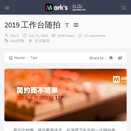
2019 工作台随拍
Author：
发
Mark
July 27, 2019
41947views
17 comments
布
Categories：
1818字数
生活随笔
时
间：
Home
Text
Share to：
最近比较懒，接近断更状态，在清理卫生后的一次随拍拿