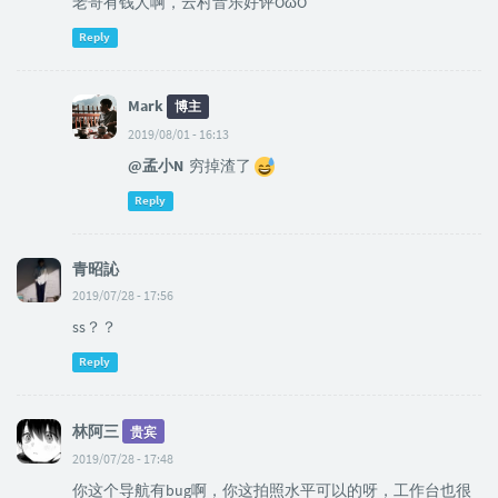
老哥有钱人啊，云村音乐好评OωO
Reply
Mark
博主
2019/08/01 - 16:13
@孟小N
穷掉渣了
Reply
青昭訫
2019/07/28 - 17:56
ss？？
Reply
林阿三
贵宾
2019/07/28 - 17:48
你这个导航有bug啊，你这拍照水平可以的呀，工作台也很