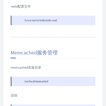
redis配置文件
/www/server/redis/redis.conf
Memcached服务管理
memcached安装目录
/usr/local/memcached
启动