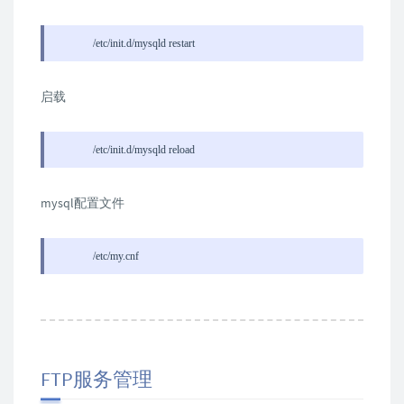
/etc/init.d/mysqld restart
启载
/etc/init.d/mysqld reload
mysql配置文件
/etc/my.cnf
FTP服务管理