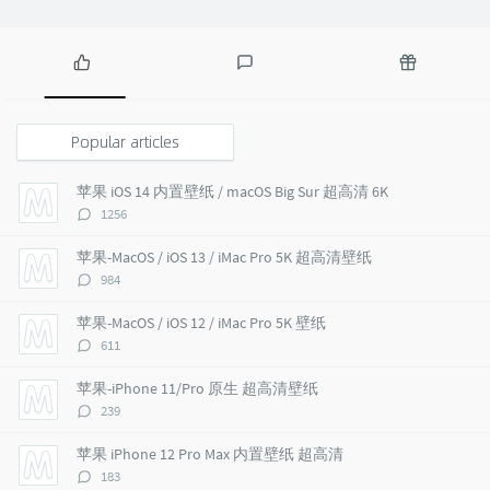
P
L
R
o
a
a
p
t
n
Popular articles
u
e
d
l
s
o
苹果 iOS 14 内置壁纸 / macOS Big Sur 超高清 6K
a
t
m
评
1256
r
c
a
论
a
o
r
数：
苹果-MacOS / iOS 13 / iMac Pro 5K 超高清壁纸
r
m
t
评
984
t
m
i
论
i
e
c
数：
苹果-MacOS / iOS 12 / iMac Pro 5K 壁纸
c
n
l
评
611
l
t
e
论
e
s
s
数：
苹果-iPhone 11/Pro 原生 超高清壁纸
s
评
239
论
数：
苹果 iPhone 12 Pro Max 内置壁纸 超高清
评
183