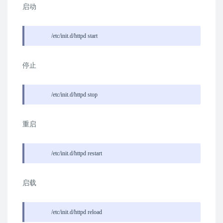
启动
/etc/init.d/httpd start
停止
/etc/init.d/httpd stop
重启
/etc/init.d/httpd restart
启载
/etc/init.d/httpd reload