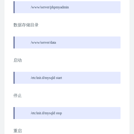
/www/server/phpmyadmin
数据存储目录
/www/server/data
启动
/etc/init.d/mysqld start
停止
/etc/init.d/mysqld stop
重启