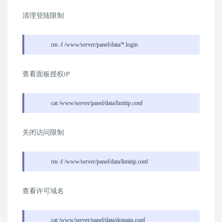
清理登陆限制
rm -f /www/server/panel/data/*.login
查看面板授权IP
cat /www/server/panel/data/limitip.conf
关闭访问限制
rm -f /www/server/panel/data/limitip.conf
查看许可域名
cat /www/server/panel/data/domain.conf