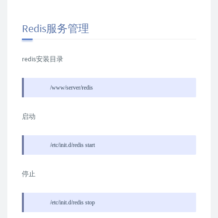
Redis服务管理
redis安装目录
/www/server/redis
启动
/etc/init.d/redis start
停止
/etc/init.d/redis stop