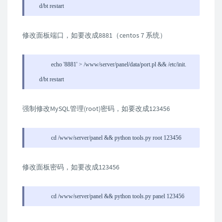
d/bt restart
修改面板端口，如要改成8881（centos 7 系统）
echo '8881' > /www/server/panel/data/port.pl && /etc/init.
d/bt restart
强制修改MySQL管理(root)密码，如要改成123456
cd /www/server/panel && python tools.py root 123456
修改面板密码，如要改成123456
cd /www/server/panel && python tools.py panel 123456