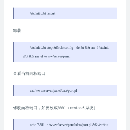
/etc/init.d/bt restart
卸载
/etc/init.d/bt stop && chkconfig --del bt && rm -f /etc/init.
d/bt && rm -rf /www/server/panel
查看当前面板端口
cat /www/server/panel/data/port.pl
修改面板端口，如要改成8881（centos 6 系统）
echo '8881' > /www/server/panel/data/port.pl && /etc/init.