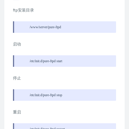
ftp安装目录
/www/server/pure-ftpd
启动
/etc/init.d/pure-ftpd start
停止
/etc/init.d/pure-ftpd stop
重启