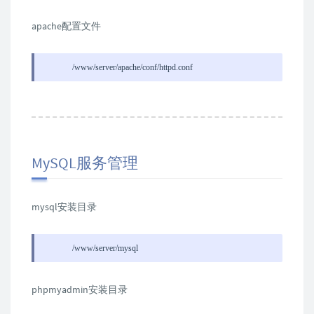
apache配置文件
/www/server/apache/conf/httpd.conf
MySQL服务管理
mysql安装目录
/www/server/mysql
phpmyadmin安装目录