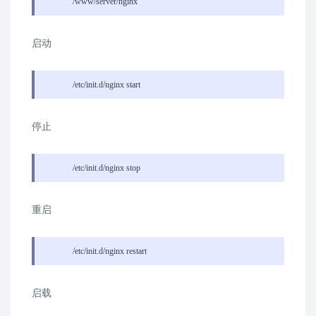
/www/server/nginx
启动
/etc/init.d/nginx start
停止
/etc/init.d/nginx stop
重启
/etc/init.d/nginx restart
启载