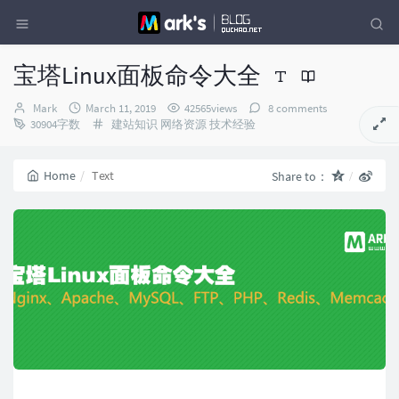
宝塔Linux面板命令大全
Author：
发
Mark
March 11, 2019
42565views
8 comments
布
Categories：
30904字数
建站知识
网络资源
技术经验
时
间：
Home
Text
Share to：