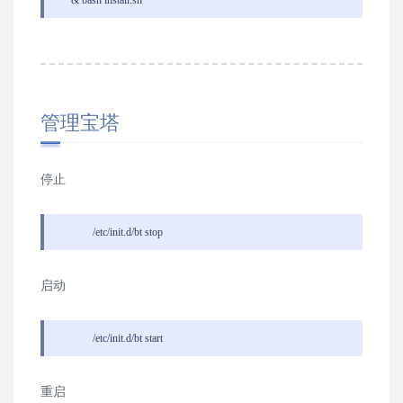
& bash install.sh
管理宝塔
停止
/etc/init.d/bt stop
启动
/etc/init.d/bt start
重启