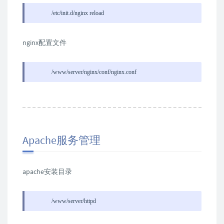
/etc/init.d/nginx reload
nginx配置文件
/www/server/nginx/conf/nginx.conf
Apache服务管理
apache安装目录
/www/server/httpd