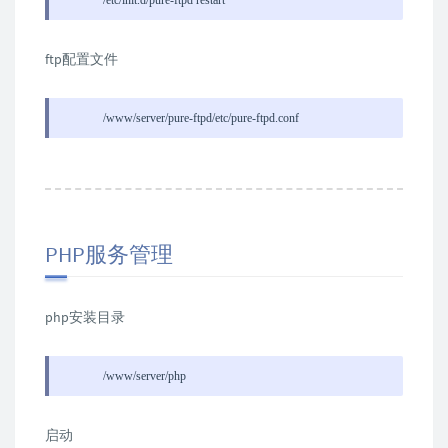
/etc/init.d/pure-ftpd restart
ftp配置文件
/www/server/pure-ftpd/etc/pure-ftpd.conf
PHP服务管理
php安装目录
/www/server/php
启动