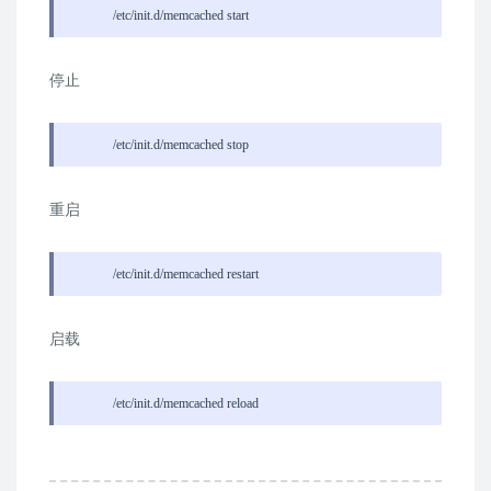
/etc/init.d/memcached start
停止
/etc/init.d/memcached stop
重启
/etc/init.d/memcached restart
启载
/etc/init.d/memcached reload