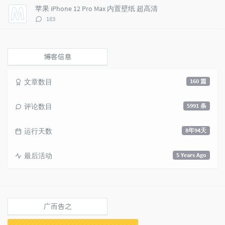
数：
苹果 iPhone 12 Pro Max 内置壁纸 超高清
评
183
论
数：
博客信息
文章数目
160 篇
评论数目
5991 条
运行天数
8年94天
最后活动
5 Years Ago
广而告之