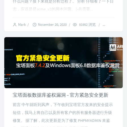
什么问题？接下来就是分析过程了。 分析 仔细看了一下日
志，应该是是acme_v2的脚本问题。 |-共需要...
Mark
/
November 20, 2020
/
81952 浏览
/
14 commen
宝塔面板数据库鉴权漏洞 – 官方紧急安全更新
前言 中午就听到风声，下午收到宝塔官方发来的安全提示
短信，我马上将自己以及所有客户的所有服务器进行升级
修复。 据了解，此次更新是为了修复 PHPMYADMIN 未鉴