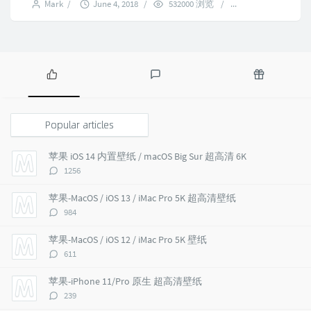
Mark
/
June 4, 2018
/
532000 浏览
/
27 comments
P
L
R
o
a
a
p
t
n
Popular articles
u
e
d
l
s
o
苹果 iOS 14 内置壁纸 / macOS Big Sur 超高清 6K
a
t
m
评
1256
r
c
a
论
a
o
r
数：
苹果-MacOS / iOS 13 / iMac Pro 5K 超高清壁纸
r
m
t
评
984
t
m
i
论
i
e
c
数：
苹果-MacOS / iOS 12 / iMac Pro 5K 壁纸
c
n
l
评
611
l
t
e
论
e
s
s
数：
苹果-iPhone 11/Pro 原生 超高清壁纸
s
评
239
论