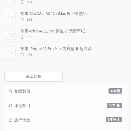
评
984
t
m
i
论
i
e
c
数：
苹果-MacOS / iOS 12 / iMac Pro 5K 壁纸
c
n
l
评
611
l
t
e
论
e
s
s
数：
苹果-iPhone 11/Pro 原生 超高清壁纸
s
评
239
论
数：
苹果 iPhone 12 Pro Max 内置壁纸 超高清
评
183
论
数：
博客信息
文章数目
160 篇
评论数目
5991 条
运行天数
8年94天