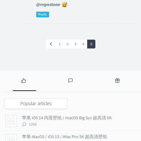
@repostone
Reply
1
2
3
4
5
P
L
R
o
a
a
p
t
n
Popular articles
u
e
d
l
s
o
苹果 iOS 14 内置壁纸 / macOS Big Sur 超高清 6K
a
t
m
评
1256
r
c
a
论
a
o
r
数：
苹果-MacOS / iOS 13 / iMac Pro 5K 超高清壁纸
r
m
t