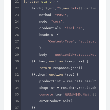
function
start
(
) 
{

    fetch(
`
${url}
?
${
new
Date
().getTime()}
`
, 
method
: 
"POST"
,

mode
: 
"cors"
,

credentials
: 
"include"
,

headers
: {

"Content-Type"
: 
"application/x-w
        },

body
: 
'functionId=raisepacket_getSho
    }).then(
function
 (
response
) 
{

return
 response.json()

    }).then(
function
 (
res
) 
{

        productList = res.data.result.produc
        shopList = res.data.result.shopList;

console
.log(
`获取到任务,商品：
${product
        autoProductTask()

    })
