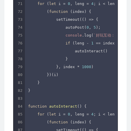
for
 (
let
 i = 
0
, leng = 
4
; i < leng; i++)
        (
function
 (
index
) 
{

            setTimeout(
()
 =>
 {

                autoPost(
0
, 
5
);

console
.log(
`好玩互动：
${leng
if
 (leng - 
1
 == index) {

                    autoInteract()

                }

            }, index * 
1000
)

        })(i)

    }

}

function
autoInteract
(
) 
{

for
 (
let
 i = 
0
, leng = 
4
; i < leng; i++)
        (
function
 (
index
) 
{

            setTimeout(
()
 =>
 {
