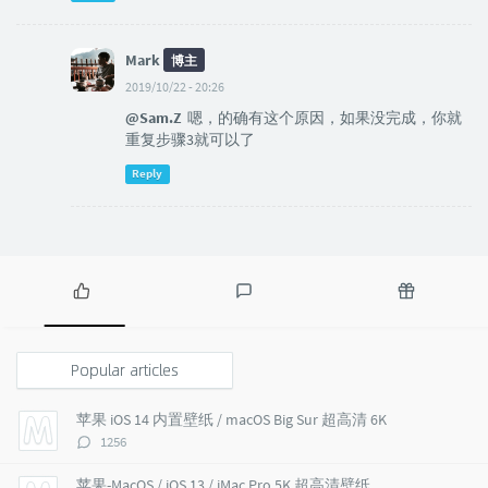
Mark
博主
2019/10/22 - 20:26
@Sam.Z
嗯，的确有这个原因，如果没完成，你就
重复步骤3就可以了
Reply
P
L
R
o
a
a
p
t
n
Popular articles
u
e
d
l
s
o
苹果 iOS 14 内置壁纸 / macOS Big Sur 超高清 6K
a
t
m
评
1256
r
c
a
论
a
o
r
数：
苹果-MacOS / iOS 13 / iMac Pro 5K 超高清壁纸