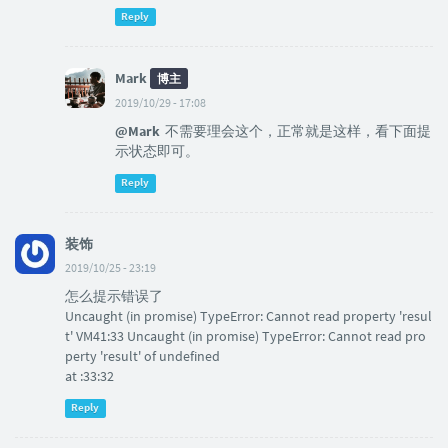
Reply
Mark
博主
2019/10/29 - 17:08
@Mark
不需要理会这个，正常就是这样，看下面提
示状态即可。
Reply
装饰
2019/10/25 - 23:19
怎么提示错误了
Uncaught (in promise) TypeError: Cannot read property 'resul
t' VM41:33 Uncaught (in promise) TypeError: Cannot read pro
perty 'result' of undefined
at :33:32
Reply