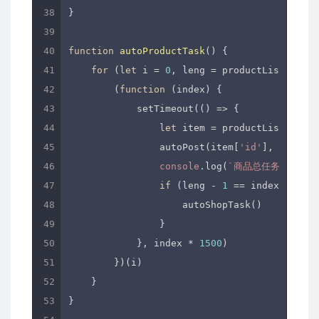
}

function
autoProductTask
(
) 
{

for
 (
let
 i = 
0
, leng = productList.lengt
        (
function
 (
index
) 
{

            setTimeout(
()
 =>
 {

let
 item = productList[index
                autoPost(item[
'id'
], 
4
);

console
.log(
`商品总任务数：
${l
if
 (leng - 
1
 == index) {

                    autoShopTask()

                }

            }, index * 
1500
)

        })(i)

    }

}
