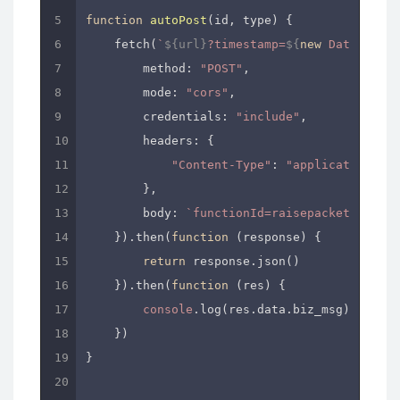
function
autoPost
(
id, type
) 
{

    fetch(
`
${url}
?timestamp=
${
new
Date
().get
method
: 
"POST"
,

mode
: 
"cors"
,

credentials
: 
"include"
,

headers
: {

"Content-Type"
: 
"application/x-w
        },

body
: 
`functionId=raisepacket_collec
    }).then(
function
 (
response
) 
{

return
 response.json()

    }).then(
function
 (
res
) 
{

console
.log(res.data.biz_msg)

    })

}
