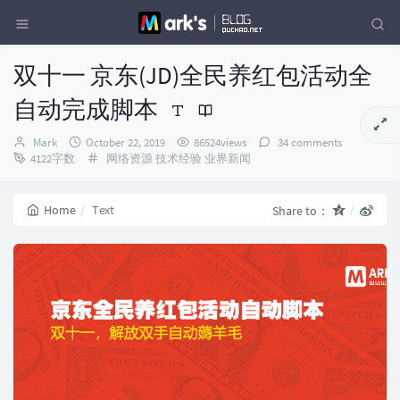
双十一 京东(JD)全民养红包活动全
自动完成脚本
Author：
发
Mark
October 22, 2019
86524views
34 comments
布
Categories：
4122字数
网络资源
技术经验
业界新闻
时
间：
Home
Text
Share to：