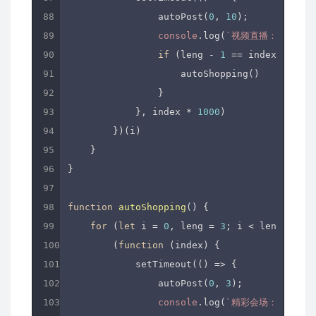
                autoPost(
0
, 
10
);

console
.log(
`视频直播：
${leng
if
 (leng - 
1
 == index) {

                    autoShopping()

                }

            }, index * 
1000
)

        })(i)

    }

}

function
autoShopping
(
) 
{

for
 (
let
 i = 
0
, leng = 
3
; i < leng; i++)
        (
function
 (
index
) 
{

            setTimeout(
()
 =>
 {

                autoPost(
0
, 
3
);

console
.log(
`精彩会场：
${leng