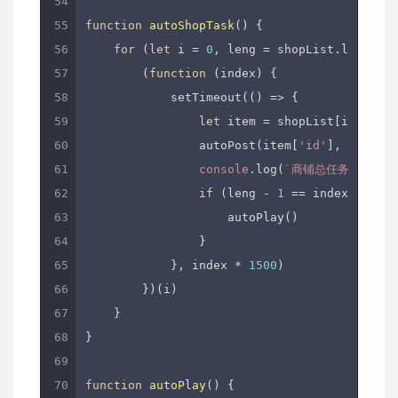
function
autoShopTask
(
) 
{

for
 (
let
 i = 
0
, leng = shopList.length; 
        (
function
 (
index
) 
{

            setTimeout(
()
 =>
 {

let
 item = shopList[index];

                autoPost(item[
'id'
], 
2
);

console
.log(
`商铺总任务数：
${l
if
 (leng - 
1
 == index) {

                    autoPlay()

                }

            }, index * 
1500
)

        })(i)

    }

}

function
autoPlay
(
) 
{
