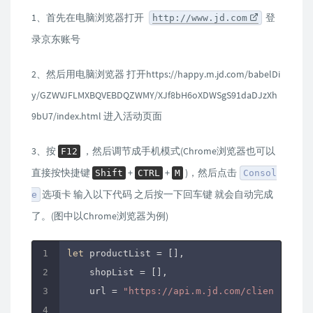
1、首先在电脑浏览器打开
登
http://www.jd.com
录京东账号
2、然后用电脑浏览器 打开https://happy.m.jd.com/babelDi
y/GZWVJFLMXBQVEBDQZWMY/XJf8bH6oXDWSgS91daDJzXh
9bU7/index.html 进入活动页面
3、按
，然后调节成手机模式(Chrome浏览器也可以
F12
直接按快捷键
+
+
)，然后点击
Shift
CTRL
M
Consol
选项卡 输入以下代码 之后按一下回车键 就会自动完成
e
了。(图中以Chrome浏览器为例)
let
 productList = [],

    shopList = [],

    url = 
"https://api.m.jd.com/client.actio