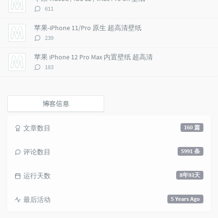
c
n
l
评
611
l
t
e
论
e
s
s
数：
苹果-iPhone 11/Pro 原生 超高清壁纸
s
评
239
论
数：
苹果 iPhone 12 Pro Max 内置壁纸 超高清
评
183
论
数：
博客信息
文章数目
160 篇
评论数目
5991 条
运行天数
8年93天
最后活动
5 Years Ago