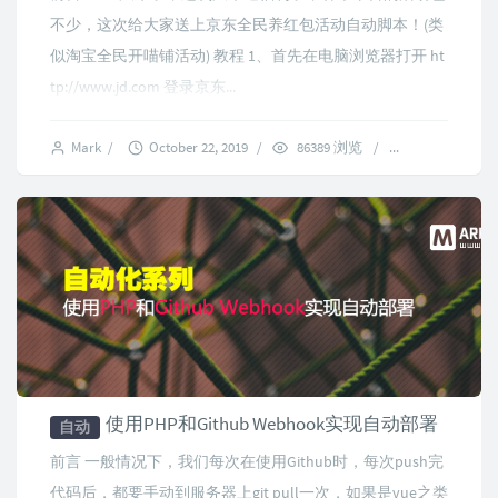
不少，这次给大家送上京东全民养红包活动自动脚本！(类
似淘宝全民开喵铺活动) 教程 1、首先在电脑浏览器打开 ht
tp://www.jd.com 登录京东...
Mark
/
October 22, 2019
/
86389 浏览
/
34 comments
使用PHP和Github Webhook实现自动部署
自动
前言 一般情况下，我们每次在使用Github时，每次push完
代码后，都要手动到服务器上git pull一次，如果是vue之类