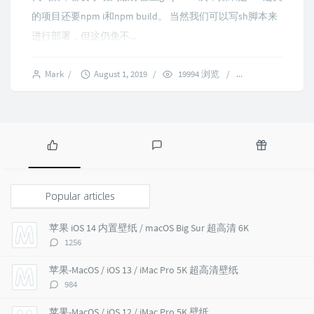
的项目还要npm i和npm build。 当然我们可以写sh脚本来
进行部署，但这仍免不...
Mark
/
August 1, 2019
/
19994 浏览
/
3 comments
P
L
R
o
a
a
p
t
n
Popular articles
u
e
d
l
s
o
苹果 iOS 14 内置壁纸 / macOS Big Sur 超高清 6K
a
t
m
评
1256
r
c
a
论
a
o
r
数：
苹果-MacOS / iOS 13 / iMac Pro 5K 超高清壁纸
r
m
t
评
984
t
m
i
论
i
e
c
数：
苹果-MacOS / iOS 12 / iMac Pro 5K 壁纸