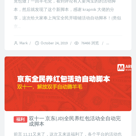
竟也做了一回羊毛党，看到评论有人要淘宝的的活动脚
本，然后就发现了这个新脚本，感谢 krapnik 大佬的分
享，这次给大家奉上淘宝全民开喵铺活动自动脚本！(类似
京...
Mark
/
October 24, 2019
/
76466 浏览
/
37 comments
双十一 京东(JD)全民养红包活动全自动完
福利
成脚本
前言 11.11又来了，这次又来送福利了，各个平台的活动也