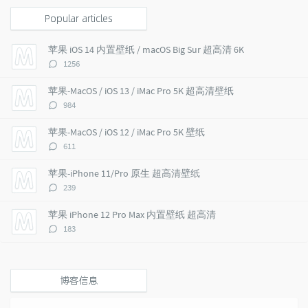
o
a
a
p
t
n
Popular articles
u
e
d
l
s
o
苹果 iOS 14 内置壁纸 / macOS Big Sur 超高清 6K
a
t
m
评
1256
r
c
a
论
a
o
r
数：
苹果-MacOS / iOS 13 / iMac Pro 5K 超高清壁纸
r
m
t
评
984
t
m
i
论
i
e
c
数：
苹果-MacOS / iOS 12 / iMac Pro 5K 壁纸
c
n
l
评
611
l
t
e
论
e
s
s
数：
苹果-iPhone 11/Pro 原生 超高清壁纸
s
评
239
论
数：
苹果 iPhone 12 Pro Max 内置壁纸 超高清
评
183
论
数：
博客信息