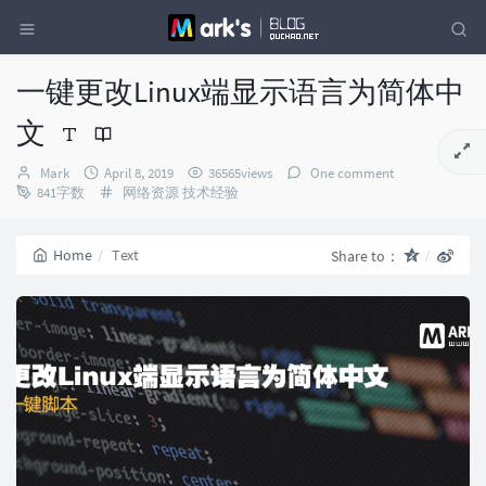
一键更改Linux端显示语言为简体中
文
Author：
发
Mark
April 8, 2019
36565views
One comment
布
Categories：
841字数
网络资源
技术经验
时
间：
Home
Text
Share to：