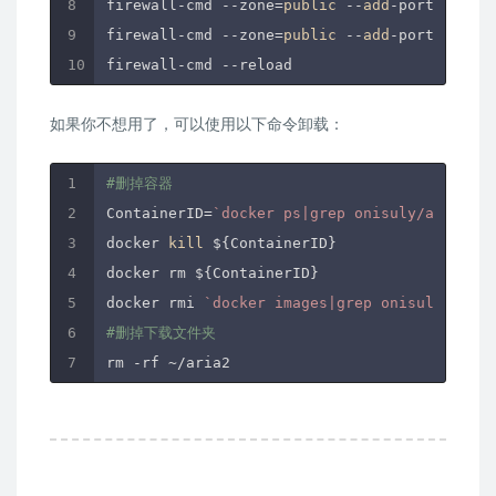
firewall-cmd --zone=
public
 --
add
-port=
6060
/t
firewall-cmd --zone=
public
 --
add
-port=
6800
/t
如果你不想用了，可以使用以下命令卸载：
#删掉容器
ContainerID=
`docker ps|grep onisuly/aria2-wi
docker 
kill
 ${ContainerID}

docker rm ${ContainerID}

docker rmi 
`docker images|grep onisuly/aria2
#删掉下载文件夹
rm -rf ~