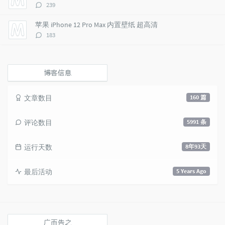
评
239
论
数：
苹果 iPhone 12 Pro Max 内置壁纸 超高清
评
183
论
数：
博客信息
文章数目
160 篇
评论数目
5991 条
运行天数
8年93天
最后活动
5 Years Ago
广而告之