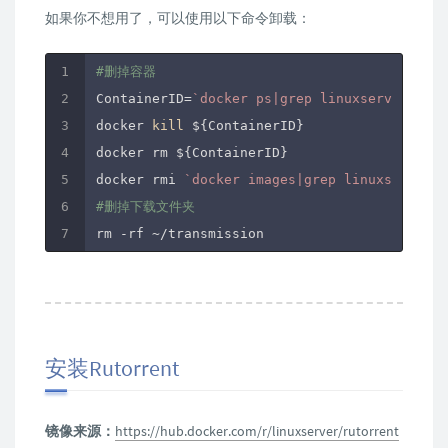
如果你不想用了，可以使用以下命令卸载：
#删掉容器
ContainerID=
`docker ps|grep linuxserver/tran
docker 
kill
 ${ContainerID}

docker rm ${ContainerID}

docker rmi 
`docker images|grep linuxserver/t
#删掉下载文件夹
rm -rf ~
安装Rutorrent
镜像来源：
https://hub.docker.com/r/linuxserver/rutorrent