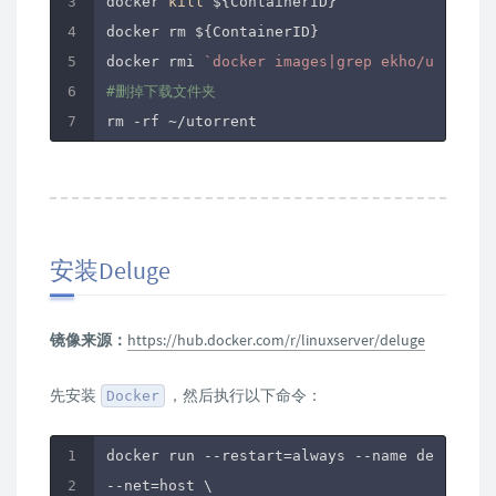
docker 
kill
 ${ContainerID}

docker rm ${ContainerID}

docker rmi 
`docker images|grep ekho/utorrent
#删掉下载文件夹
rm -rf ~
安装Deluge
镜像来源：
https://hub.docker.com/r/linuxserver/deluge
先安装
，然后执行以下命令：
Docker
docker run --restart=always --name deluge -d
--net=host \
