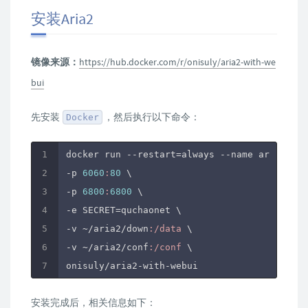
安装Aria2
镜像来源：
https://hub.docker.com/r/onisuly/aria2-with-we
bui
先安装
，然后执行以下命令：
Docker
docker run --restart=always --name aria2-ari
-p 
6060
:
80
 \

-p 
6800
:
6800
 \

-e SECRET=quchaonet \

-v ~
/aria2/down
:/data
 \

-v ~
/aria2/conf
:/conf
 \

安装完成后，相关信息如下：