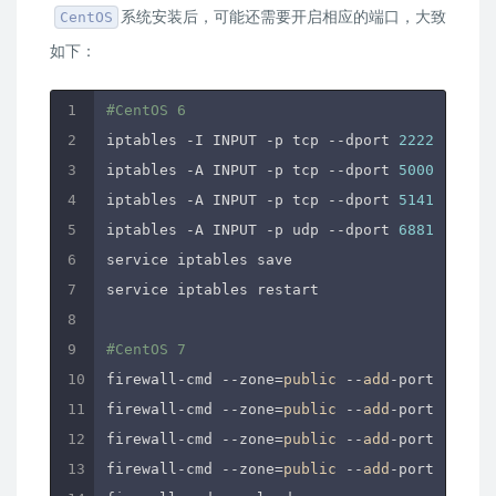
系统安装后，可能还需要开启相应的端口，大致
CentOS
如下：
#CentOS 6
iptables -I INPUT -p tcp --dport 
2222
 -j ACC
iptables -A INPUT -p tcp --dport 
5000
 -j ACC
iptables -A INPUT -p tcp --dport 
51413
 -j AC
iptables -A INPUT -p udp --dport 
6881
 -j ACC
service iptables save

service iptables restart

#CentOS 7
firewall-cmd --zone=
public
 --
add
-port=
2222
/t
firewall-cmd --zone=
public
 --
add
-port=
5000
/t
firewall-cmd --zone=
public
 --
add
-port=
51413
/
firewall-cmd --zone=
public
 --
add
-port=
6881
/u