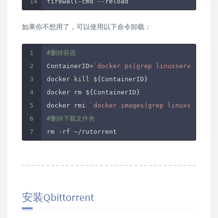
firewall-cmd --reload
如果你不想用了，可以使用以下命令卸载：
#删掉容器
ContainerID=
`docker ps|grep linuxserver/ruto
docker 
kill
 ${ContainerID}

docker rm ${ContainerID}

docker rmi 
`docker images|grep linuxserver/r
#删掉下载文件夹
rm -rf ~
安装Qbittorrent