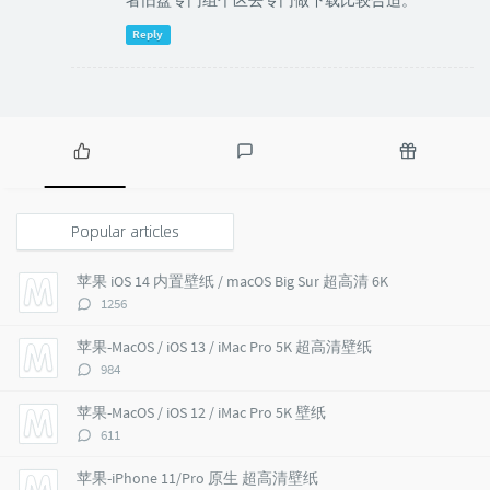
Reply
P
L
R
o
a
a
p
t
n
Popular articles
u
e
d
l
s
o
苹果 iOS 14 内置壁纸 / macOS Big Sur 超高清 6K
a
t
m
评
1256
r
c
a
论
a
o
r
数：
苹果-MacOS / iOS 13 / iMac Pro 5K 超高清壁纸
r
m
t
评
984
t
m
i
论
i
e
c
数：
苹果-MacOS / iOS 12 / iMac Pro 5K 壁纸
c
n
l
评
611
l
t
e
论
e
s
s
数：
苹果-iPhone 11/Pro 原生 超高清壁纸
s