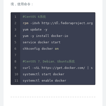
境，使用命令：
#CentOS 6系统
rpm
 -iUvh http://dl.fedoraproject.org/pub/ep
yum update -y

yum -y install docker-io

service docker start

chkconfig docker 
on
#CentOS 7、Debian、Ubuntu系统
curl -sSL https://get.docker.com/ | sh

systemctl start docker
