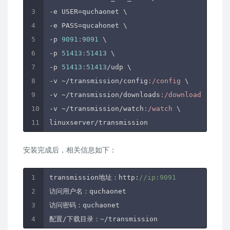
-e USER=quchaonet \

-e PASS=qucahonet \

-p 
9091
:
9091
 \

-p 
51413
:
51413
 \

-p 
51413
:
51413
/udp \

-v ~
/transmission/config
:/config
 \

-v ~
/transmission/downloads
:/downloads
 \

-v ~
/transmission/watch
:/watch
 \

安装完成后，相关信息如下：
transmission地址：http:
//ip:9091
访问用户名：quchaonet

访问密码：quchaonet
