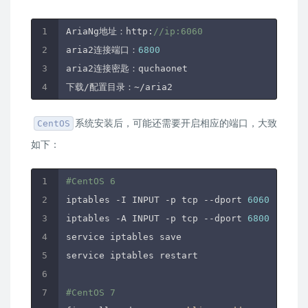
AriaNg地址：http:
//ip:6060
aria2连接端口：
6800
aria2连接密匙：quchaonet

系统安装后，可能还需要开启相应的端口，大致
CentOS
如下：
#CentOS 6
iptables -I INPUT -p tcp --dport 
6060
 -j ACC
iptables -A INPUT -p tcp --dport 
6800
 -j ACC
service iptables save

service iptables restart

#CentOS 7