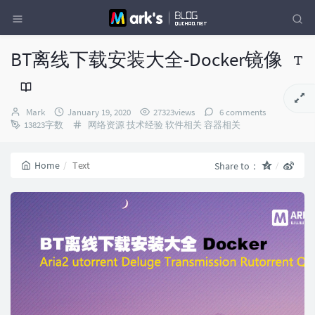
BT离线下载安装大全-Docker镜像
Author：
发
Mark
January 19, 2020
27323views
6 comments
布
Categories：
13823字数
网络资源
技术经验
软件相关
容器相关
时
间：
Home
Text
Share to：