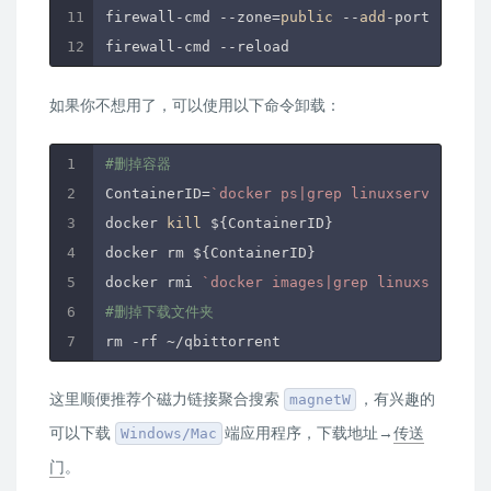
firewall-cmd --zone=
public
 --
add
-port=
6881
/u
firewall-cmd --reload
如果你不想用了，可以使用以下命令卸载：
#删掉容器
ContainerID=
`docker ps|grep linuxserver/qbit
docker 
kill
 ${ContainerID}

docker rm ${ContainerID}

docker rmi 
`docker images|grep linuxserver/q
#删掉下载文件夹
rm -rf ~
这里顺便推荐个磁力链接聚合搜索
，有兴趣的
magnetW
可以下载
端应用程序，下载地址→
传送
Windows/Mac
门
。