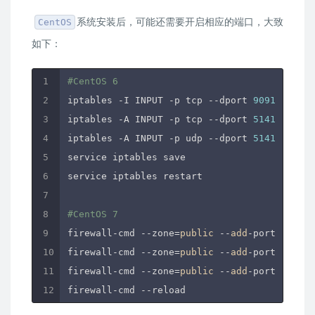
系统安装后，可能还需要开启相应的端口，大致
CentOS
如下：
#CentOS 6
iptables -I INPUT -p tcp --dport 
9091
 -j ACC
iptables -A INPUT -p tcp --dport 
51413
 -j AC
iptables -A INPUT -p udp --dport 
51413
 -j AC
service iptables save

service iptables restart

#CentOS 7
firewall-cmd --zone=
public
 --
add
-port=
9091
/t
firewall-cmd --zone=
public
 --
add
-port=
51413
/
firewall-cmd --zone=
public
 --
add
-port=
51413
/