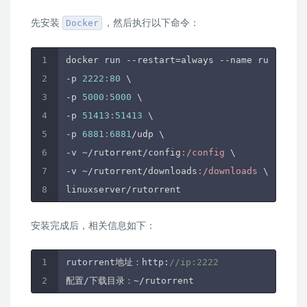
先安装
，然后执行以下命令：
Docker
docker run --restart=always --name rutorrent
-p 
2222
:
80
 \

-p 
5000
:
5000
 \

-p 
51413
:
51413
 \

-p 
6881
:
6881
/udp \

-v ~
/rutorrent/config
:/config
 \

-v ~
/rutorrent/downloads
:/downloads
 \

安装完成后，相关信息如下：
rutorrent地址：http:
//ip:2222