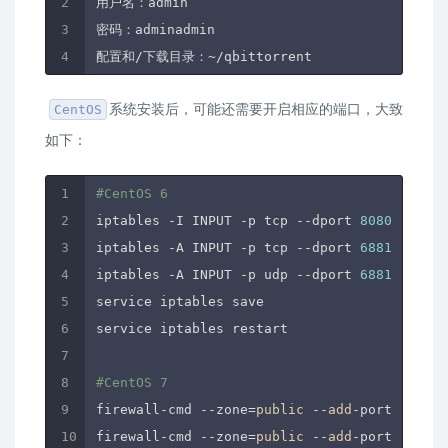
用户名：admin

密码：adminadmin

系统安装后，可能还需要开启相应的端口，大致
CentOS
如下：
#CentOS 6
iptables -I INPUT -p tcp --dport 
8080
 -j ACC
iptables -A INPUT -p tcp --dport 
6881
 -j ACC
iptables -A INPUT -p udp --dport 
6881
 -j ACC
service iptables save

service iptables restart

#CentOS 7
firewall-cmd --zone=
public
 --
add
-port=
8080
/t
firewall-cmd --zone=
public
 --
add
-port=
6881
/t