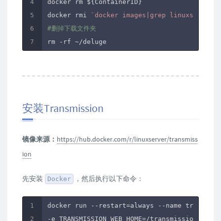
docker rm ${ContainerID}

docker rmi 
`docker images|grep linuxserver/d
#删掉下载文件夹
rm -rf ~
安装Transmission
镜像来源：
https://hub.docker.com/r/linuxserver/transmiss
ion
先安装
，然后执行以下命令：
Docker
docker run --restart=always --name transmiss
-e TRANSMISSION_WEB_HOME=
/transmission-web-c