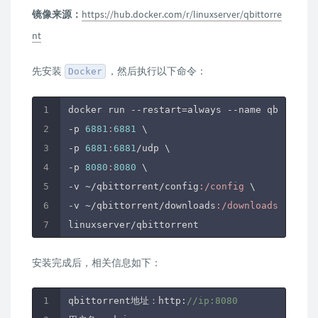
镜像来源：
https://hub.docker.com/r/linuxserver/qbittorre
nt
先安装
，然后执行以下命令：
Docker
docker run --restart=always --name qbittorre
-p 
6881
:
6881
 \

-p 
6881
:
6881
/udp \

-p 
8080
:
8080
 \

-v ~
/qbittorrent/config
:/config
 \

-v ~
/qbittorrent/downloads
:/downloads
 \

安装完成后，相关信息如下：
qbittorrent地址：http:
//ip:8080