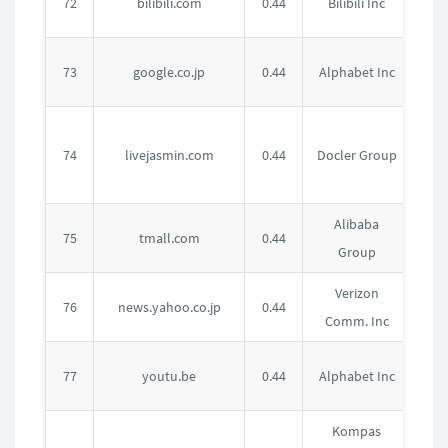
72
bilibili.com
0.44
Bilibili Inc
国
日
73
google.co.jp
0.44
Alphabet Inc
本
卢
74
livejasmin.com
0.44
Docler Group
森
堡
Alibaba
中
75
tmall.com
0.44
Group
国
Verizon
日
76
news.yahoo.co.jp
0.44
Comm. Inc
本
美
77
youtu.be
0.44
Alphabet Inc
国
Kompas
印