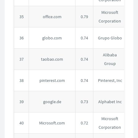
Microsoft
美
35
office.com
0.79
Corporation
国
巴
36
globo.com
0.74
Grupo Globo
西
Alibaba
中
37
taobao.com
0.74
Group
国
美
38
pinterest.com
0.74
Pinterest, Inc
国
德
39
google.de
0.73
Alphabet Inc
国
Microsoft
美
40
Microsoft.com
0.72
Corporation
国