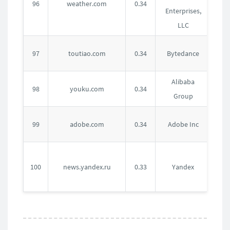
96
weather.com
0.34
Enterprises,
国
LLC
中
97
toutiao.com
0.34
Bytedance
国
Alibaba
中
98
youku.com
0.34
Group
国
美
99
adobe.com
0.34
Adobe Inc
国
俄
100
news.yandex.ru
0.33
Yandex
罗
斯