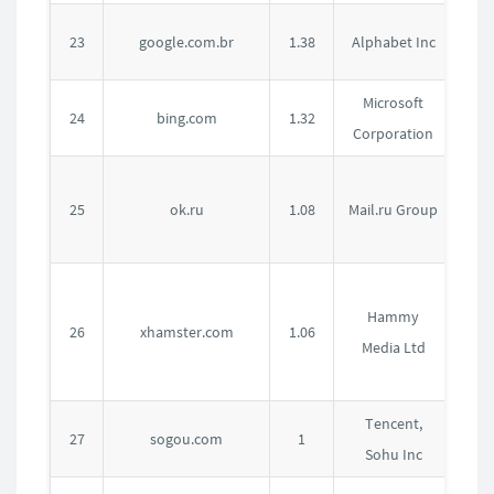
巴
23
google.com.br
1.38
Alphabet Inc
西
Microsoft
美
24
bing.com
1.32
Corporation
国
俄
25
ok.ru
1.08
Mail.ru Group
罗
斯
塞
Hammy
浦
26
xhamster.com
1.06
Media Ltd
路
斯
Tencent,
中
27
sogou.com
1
Sohu Inc
国