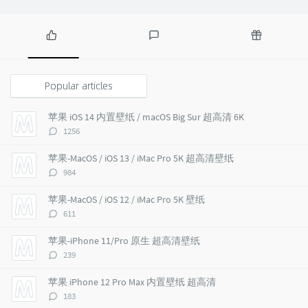
P
L
R
o
a
a
p
t
n
Popular articles
u
e
d
l
s
o
苹果 iOS 14 内置壁纸 / macOS Big Sur 超高清 6K
a
t
m
评
1256
r
c
a
论
a
o
r
数：
苹果-MacOS / iOS 13 / iMac Pro 5K 超高清壁纸
r
m
t
评
984
t
m
i
论
i
e
c
数：
苹果-MacOS / iOS 12 / iMac Pro 5K 壁纸
c
n
l
评
611
l
t
e
论
e
s
s
数：
苹果-iPhone 11/Pro 原生 超高清壁纸
s
评
239
论
数：
苹果 iPhone 12 Pro Max 内置壁纸 超高清
评
183
论