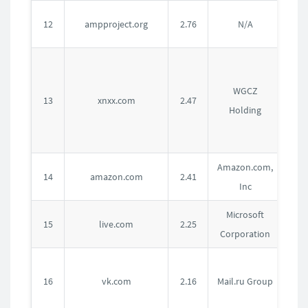
美
12
ampproject.org
2.76
N/A
国
捷
克
WGCZ
13
xnxx.com
2.47
共
Holding
和
国
Amazon.com,
美
14
amazon.com
2.41
Inc
国
Microsoft
美
15
live.com
2.25
Corporation
国
俄
16
vk.com
2.16
Mail.ru Group
罗
斯