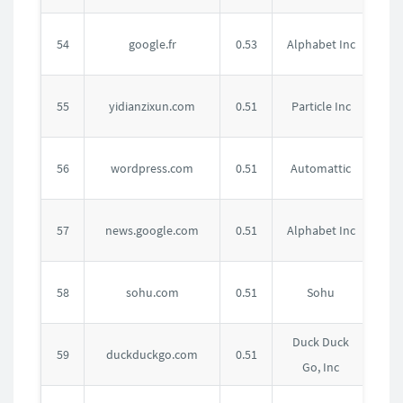
法
54
google.fr
0.53
Alphabet Inc
国
中
55
yidianzixun.com
0.51
Particle Inc
国
美
56
wordpress.com
0.51
Automattic
国
美
57
news.google.com
0.51
Alphabet Inc
国
中
58
sohu.com
0.51
Sohu
国
Duck Duck
美
59
duckduckgo.com
0.51
Go, Inc
国