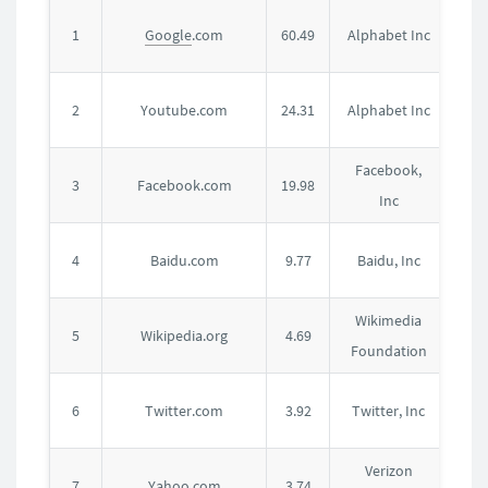
美
1
Google
.com
60.49
Alphabet Inc
国
美
2
Youtube.com
24.31
Alphabet Inc
国
Facebook,
美
3
Facebook.com
19.98
Inc
国
中
4
Baidu.com
9.77
Baidu, Inc
国
Wikimedia
美
5
Wikipedia.org
4.69
Foundation
国
美
6
Twitter.com
3.92
Twitter, Inc
国
Verizon
美
7
Yahoo.com
3.74