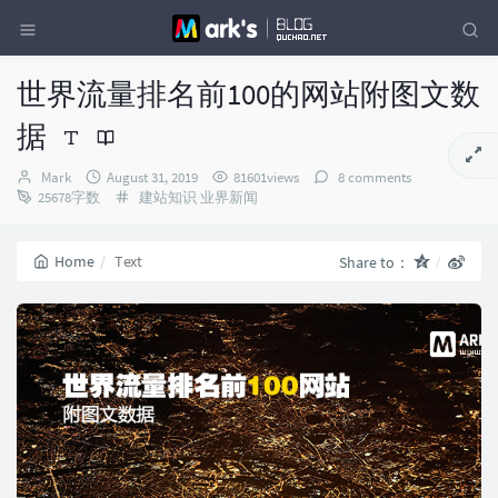
世界流量排名前100的网站附图文数
据
Author：
发
Mark
August 31, 2019
81601views
8 comments
布
Categories：
25678字数
建站知识
业界新闻
时
间：
Home
Text
Share to：