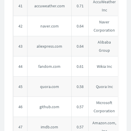
AccuWeather
美
41
accuweather.com
0.71
Inc
国
Naver
韩
42
naver.com
0.64
Corporation
国
Alibaba
中
43
aliexpress.com
0.64
Group
国
美
44
fandom.com
0.61
Wikia Inc
国
美
45
quora.com
0.58
Quora Inc
国
Microsoft
美
46
github.com
0.57
Corporation
国
Amazon.com,
美
47
imdb.com
0.57