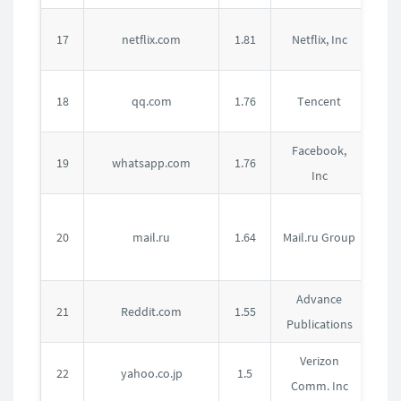
美
17
netflix.com
1.81
Netflix, Inc
国
中
18
qq.com
1.76
Tencent
国
Facebook,
美
19
whatsapp.com
1.76
Inc
国
俄
20
mail.ru
1.64
Mail.ru Group
罗
斯
Advance
美
21
Reddit.com
1.55
Publications
国
Verizon
日
22
yahoo.co.jp
1.5
Comm. Inc
本