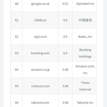
英
60
google.co.uk
0.51
Alphabet Inc
国
中
61
10086.cn
0.5
中国移动
国
中
62
iqiyi.com
0.5
Baidu, Inc
国
Booking
美
63
booking.com
0.5
Holdings
国
Amazon.com,
日
64
amazon.co.jp
0.49
Inc
本
Times
印
65
cricbuzz.com
0.49
Internet
度
美
66
taboola.com
0.48
Taboola Inc
国