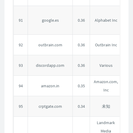
西
91
google.es
0.36
Alphabet Inc
班
牙
美
92
outbrain.com
0.36
Outbrain Inc
国
美
93
discordapp.com
0.36
Various
国
Amazon.com,
印
94
amazon.in
0.35
Inc
度
未
95
crptgate.com
0.34
未知
知
Landmark
Media
美