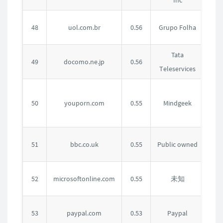
Inc
国
巴
48
uol.com.br
0.56
Grupo Folha
西
Tata
日
49
docomo.ne.jp
0.56
Teleservices
本
加
50
youporn.com
0.55
Mindgeek
拿
大
英
51
bbc.co.uk
0.55
Public owned
国
未
52
microsoftonline.com
0.55
未知
知
美
53
paypal.com
0.53
Paypal
国