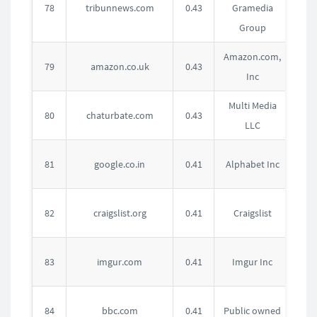
78
tribunnews.com
0.43
Gramedia
度
Group
Amazon.com,
英
79
amazon.co.uk
0.43
Inc
国
Multi Media
美
80
chaturbate.com
0.43
LLC
国
印
81
google.co.in
0.41
Alphabet Inc
度
美
82
craigslist.org
0.41
Craigslist
国
美
83
imgur.com
0.41
Imgur Inc
国
英
84
bbc.com
0.41
Public owned