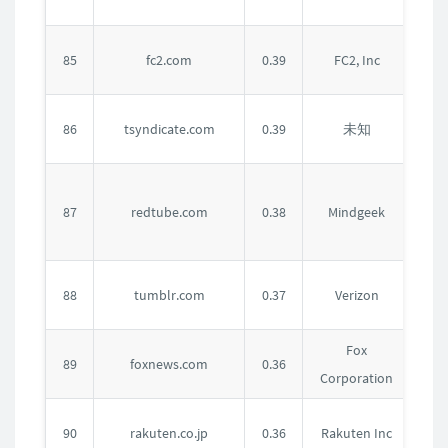
国
美
85
fc2.com
0.39
FC2, Inc
国
未
86
tsyndicate.com
0.39
未知
知
加
87
redtube.com
0.38
Mindgeek
拿
大
美
88
tumblr.com
0.37
Verizon
国
Fox
美
89
foxnews.com
0.36
Corporation
国
日
90
rakuten.co.jp
0.36
Rakuten Inc
本