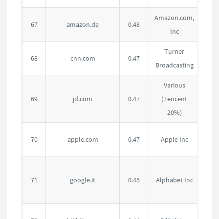
Amazon.com,
德
67
amazon.de
0.48
Inc
国
Turner
美
68
cnn.com
0.47
Broadcasting
国
Various
中
69
jd.com
0.47
(Tencent
国
20%)
美
70
apple.com
0.47
Apple Inc
国
意
71
google.it
0.45
Alphabet Inc
大
利
中