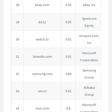
美
28
ebay.com
0.95
eBay Inc
国
Spectrum
美
29
bit.ly
0.95
Equity
国
Amazon.com,
美
30
twitch.tv
0.91
Inc
国
Microsoft
美
31
linkedin.com
0.91
Corporation
国
Samsung
韩
32
samsung.com
0.89
Group
国
Alibaba
中
33
sm.cn
0.81
Group
国
Microsoft
美
34
msn.com
0.8
Corporation
国