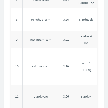
Comm. Inc
国
加
8
pornhub.com
3.36
Mindgeek
拿
大
Facebook,
美
9
Instagram.com
3.21
Inc
国
捷
克
WGCZ
10
xvideos.com
3.19
共
Holding
和
国
俄
11
yandex.ru
3.06
Yandex
罗
斯