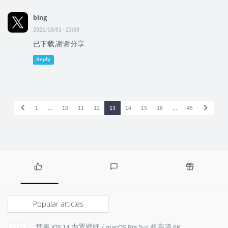
bing
2021/10/01 - 23:03
已下载,谢谢分享
Reply
1
...
10
11
12
13
14
15
16
...
45
P
L
R
o
a
a
p
t
n
Popular articles
u
e
d
l
s
o
苹果 iOS 14 内置壁纸 / macOS Big Sur 超高清 6K