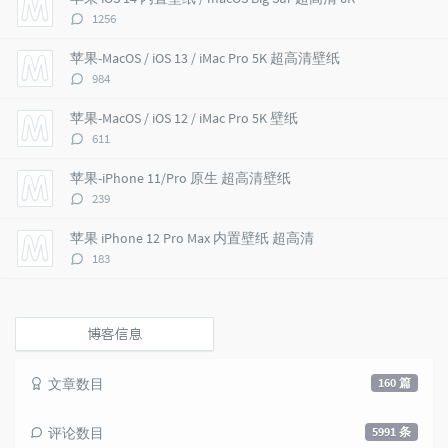
a
t
m
评
1256
r
c
a
论
a
o
r
数：
苹果-MacOS / iOS 13 / iMac Pro 5K 超高清壁纸
r
m
t
评
984
t
m
i
论
i
e
c
数：
苹果-MacOS / iOS 12 / iMac Pro 5K 壁纸
c
n
l
评
611
l
t
e
论
e
s
s
数：
苹果-iPhone 11/Pro 原生 超高清壁纸
s
评
239
论
数：
苹果 iPhone 12 Pro Max 内置壁纸 超高清
评
183
论
数：
博客信息
文章数目
160 篇
评论数目
5991 条