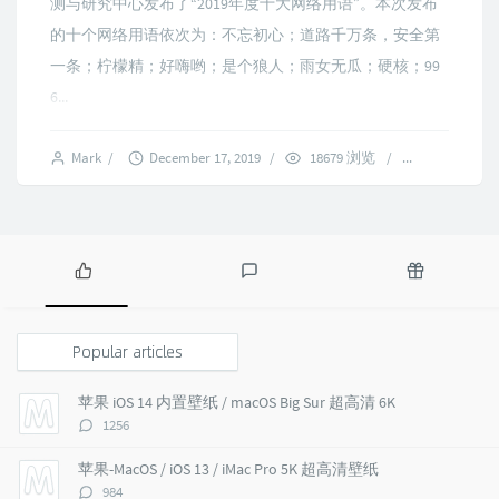
测与研究中心发布了“2019年度十大网络用语”。本次发布
的十个网络用语依次为：不忘初心；道路千万条，安全第
一条；柠檬精；好嗨哟；是个狼人；雨女无瓜；硬核；99
6...
Mark
/
December 17, 2019
/
18679 浏览
/
6 comment
P
L
R
o
a
a
p
t
n
Popular articles
u
e
d
l
s
o
苹果 iOS 14 内置壁纸 / macOS Big Sur 超高清 6K
a
t
m
评
1256
r
c
a
论
a
o
r
数：
苹果-MacOS / iOS 13 / iMac Pro 5K 超高清壁纸
r
m
t
评
984