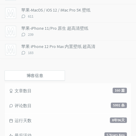
t
m
i
论
i
e
c
数：
苹果-MacOS / iOS 12 / iMac Pro 5K 壁纸
c
n
l
评
611
l
t
e
论
e
s
s
数：
苹果-iPhone 11/Pro 原生 超高清壁纸
s
评
239
论
数：
苹果 iPhone 12 Pro Max 内置壁纸 超高清
评
183
论
数：
博客信息
文章数目
160 篇
评论数目
5991 条
运行天数
8年96天
最后活动
5 Years Ago