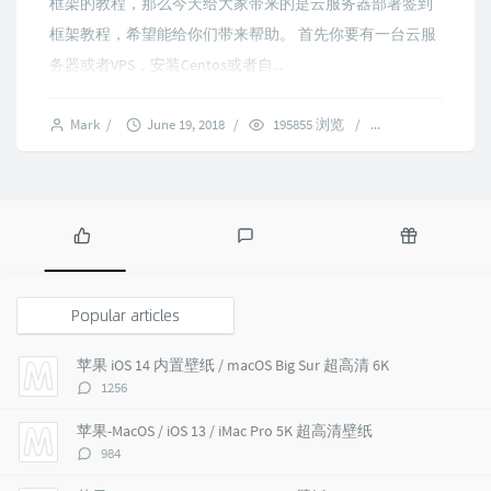
框架的教程，那么今天给大家带来的是云服务器部署签到
框架教程，希望能给你们带来帮助。 首先你要有一台云服
务器或者VPS，安装Centos或者自...
Mark
/
June 19, 2018
/
195855 浏览
/
12 comments
P
L
R
o
a
a
p
t
n
Popular articles
u
e
d
l
s
o
苹果 iOS 14 内置壁纸 / macOS Big Sur 超高清 6K
a
t
m
评
1256
r
c
a
论
a
o
r
数：
苹果-MacOS / iOS 13 / iMac Pro 5K 超高清壁纸
r
m
t
评
984
t
m
i
论
i
e
c
数：