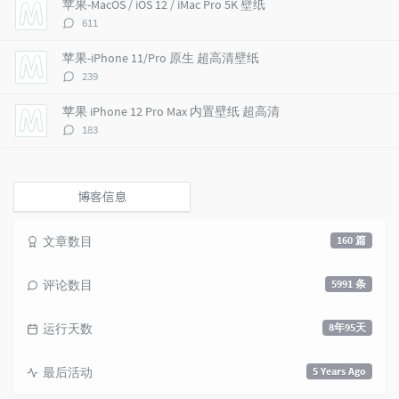
苹果-MacOS / iOS 12 / iMac Pro 5K 壁纸
c
n
l
评
611
l
t
e
论
e
s
s
数：
苹果-iPhone 11/Pro 原生 超高清壁纸
s
评
239
论
数：
苹果 iPhone 12 Pro Max 内置壁纸 超高清
评
183
论
数：
博客信息
文章数目
160 篇
评论数目
5991 条
运行天数
8年95天
最后活动
5 Years Ago