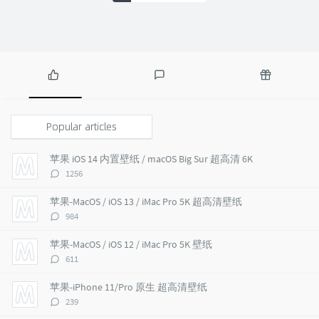
P
L
R
o
a
a
p
t
n
Popular articles
u
e
d
l
s
o
苹果 iOS 14 内置壁纸 / macOS Big Sur 超高清 6K
a
t
m
评
1256
r
c
a
论
a
o
r
数：
苹果-MacOS / iOS 13 / iMac Pro 5K 超高清壁纸
r
m
t
评
984
t
m
i
论
i
e
c
数：
苹果-MacOS / iOS 12 / iMac Pro 5K 壁纸
c
n
l
评
611
l
t
e
论
e
s
s
数：
苹果-iPhone 11/Pro 原生 超高清壁纸
s
评
239
论