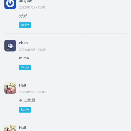
ahajaw
2022/07/27 - 15:08
好好
Reply
ehan
2022/06/05 - 09:35
mima
Reply
Halt
2022/05/09 - 12:00
有点意思
Reply
Halt