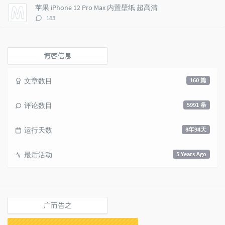
数：
苹果 iPhone 12 Pro Max 内置壁纸 超高清
评
183
论
数：
博客信息
文章数目
160 篇
评论数目
5991 条
运行天数
8年94天
最后活动
5 Years Ago
广而告之