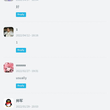
好
Reply
1
2022/04/12 - 18:16
1
Reply
uuuuu
2022/02/27 - 19:31
usually
Reply
帅军
2022/01/29 - 20:53