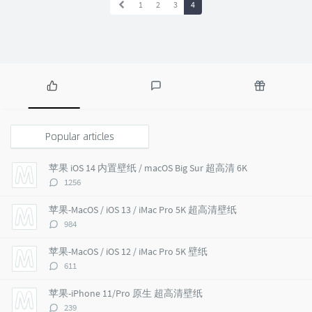
1
2
3
4
P
L
R
o
a
a
p
t
n
Popular articles
u
e
d
l
s
o
苹果 iOS 14 内置壁纸 / macOS Big Sur 超高清 6K
a
t
m
评
1256
r
c
a
论
a
o
r
数：
苹果-MacOS / iOS 13 / iMac Pro 5K 超高清壁纸
r
m
t
评
984
t
m
i
论
i
e
c
数：
苹果-MacOS / iOS 12 / iMac Pro 5K 壁纸
c
n
l
评
611
l
t
e
论
e
s
s
数：
苹果-iPhone 11/Pro 原生 超高清壁纸
s
评
239