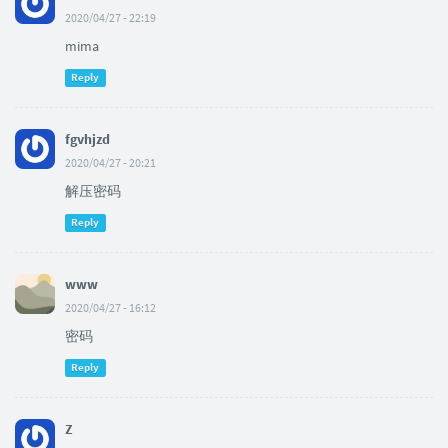
2020/04/27 - 22:19
mima
Reply
fgvhjzd
2020/04/27 - 20:21
解压密码
Reply
www
2020/04/27 - 16:12
密码
Reply
Z