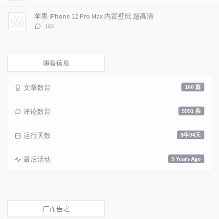
论
数：
苹果 iPhone 12 Pro Max 内置壁纸 超高清
评
183
论
数：
博客信息
文章数目
160 篇
评论数目
5991 条
运行天数
8年94天
最后活动
5 Years Ago
广而告之