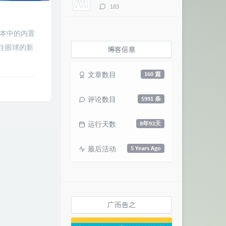
评
183
论
数：
版本中的内置
住眼球的新
博客信息
文章数目
160 篇
评论数目
5991 条
运行天数
8年93天
最后活动
5 Years Ago
广而告之