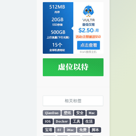
相关标签
QianDao
壁纸
安全
Mac
IOS
Docker
工具
生活
宝塔
BT
iMac
免费
脚本