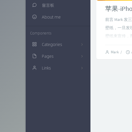
留言板
苹果-iPho
About me
前言 Mark
壁纸，一旦发
Components
壁纸来宣传，而
Categories
Mark
/
Pages
生活随笔
20
Links
建站知识
归档栏
16
多肉植物
时光机
仙界博客
0
网络资源
链接库
ZAERA
57
技术经验
万花筒
Xcnte'blog
71
色影无忌
实验室
思有云 - IOIOX
9
信息安全
更多友联
15