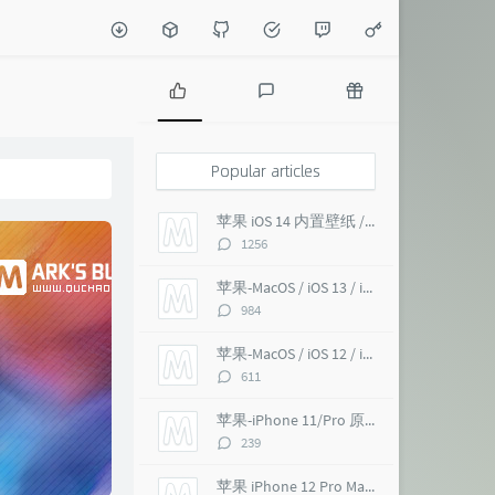
P
L
R
o
a
a
p
t
n
Popular articles
u
e
d
l
s
o
苹果 iOS 14 内置壁纸 / macOS Big Sur 超高清 6K
a
t
m
评
1256
r
c
a
论
a
o
r
数：
苹果-MacOS / iOS 13 / iMac Pro 5K 超高清壁纸
r
m
t
评
984
t
m
i
论
i
e
c
数：
苹果-MacOS / iOS 12 / iMac Pro 5K 壁纸
c
n
l
评
611
l
t
e
论
e
s
s
数：
苹果-iPhone 11/Pro 原生 超高清壁纸
s
评
239
论
数：
苹果 iPhone 12 Pro Max 内置壁纸 超高清