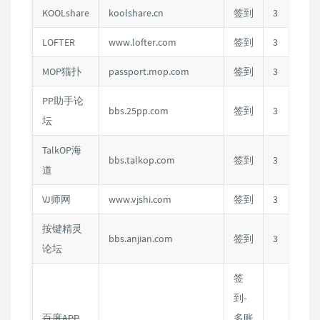
KOOLshare
koolshare.cn
签到
3
C
LOFTER
www.lofter.com
签到
3
C
MOP猫扑
passport.mop.com
签到
3
C
PP助手论
bbs.25pp.com
签到
3
C
坛
TalkOP海
bbs.talkop.com
签到
3
C
道
VJ师网
www.vjshi.com
签到
3
C
按键精灵
bbs.anjian.com
签到
3
C
论坛
签
到-
百度APP
多账