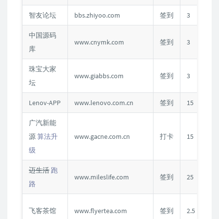
智友论坛
bbs.zhiyoo.com
签到
3
C
中国源码
www.cnymk.com
签到
3
C
库
珠宝大家
www.giabbs.com
签到
3
C
坛
Lenov-APP
www.lenovo.com.cn
签到
15
广汽新能
源
算法升
www.gacne.com.cn
打卡
15
级
迈生活
跑
www.mileslife.com
签到
25
路
飞客茶馆
www.flyertea.com
签到
2.5