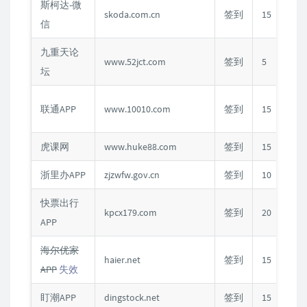
斯柯达-微
skoda.com.cn
签到
15
信
九重天论
www.52jct.com
签到
5
坛
联通APP
www.10010.com
签到
15
虎课网
www.huke88.com
签到
15
C
浙里办APP
zjzwfw.gov.cn
签到
10
快票出行
kpcx179.com
签到
20
APP
海尔优家
haier.net
签到
15
APP
失效
盯潮APP
dingstock.net
签到
15