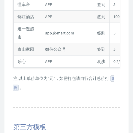
懂车帝
APP
签到
5
锦江酒店
APP
签到
100
逛一逛超
app.jk-mart.com
签到
5
市
泰山家园
微信公众号
签到
5
乐心
APP
刷步
0.2/D
注:以上单价单位为"元"，如需打包请自行合计总价打
8
。
折
第三方模板