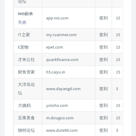
论坛
NIO蔚来
app.nio.com
签到
15
失效
IT之家
my.ruanmei.com
签到
15
E宠物
epet.com
签到
15
才米公社
quarkfinance.com
签到
15
财鱼管家
h5.caiyu.in
签到
15
大洋岛论
www.dayangd.com
签到
3
C
坛
大姨妈
yoloho.com
签到
15
豆果美食
m.douguo.com
签到
15
独特论坛
www.dute66.com
签到
3
C