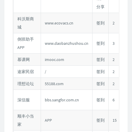
分享
科沃斯商
www.ecovacs.cn
签到
2
城
倒班助手
www.daobanzhushou.cn
签到
3
APP
慕课网
imooc.com
签到
2
C
途家民宿
/
签到
2
理想论坛
55188.com
签到
2
C
深信服
bbs.sangfor.com.cn
签到
6
顺丰小当
APP
签到
15
家