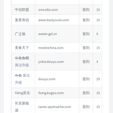
中信联盟
one.citic.com
签到
15
复星有叻
www.bestyoule.com
签到
15
广之旅
weixin.gzl.cn
签到
5
美食天下
meishichina.com
签到
15
斗鱼鱼吧
C
yuba.douyu.com
签到
3
算法升级
斗鱼
算法
douyu.com
签到
25
升级
5Sing
音乐
5sing.kugou.com
签到
15
长安新能
canev.aiyimaiche.com
签到
15
源