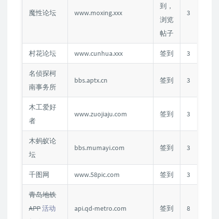
到，
魔性论坛
www.moxing.xxx
3
C
浏览
帖子
村花论坛
www.cunhua.xxx
签到
3
C
名侦探柯
bbs.aptx.cn
签到
3
C
南事务所
木工爱好
www.zuojiaju.com
签到
3
C
者
木蚂蚁论
bbs.mumayi.com
签到
3
C
坛
千图网
www.58pic.com
签到
3
C
青岛地铁
APP
活动
api.qd-metro.com
签到
8