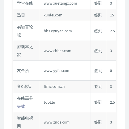
学堂在线
www.xuetangx.com
签到
3
C
迅雷
xunlei.com
签到
15
易语言论
C
bbs.eyuyan.com
签到
2.5
坛
游戏本之
www.cbber.com
签到
3
C
家
友金所
www.yyfax.com
签到
8
鱼C论坛
fishc.com.cn
签到
3
C
在线工具
tool.lu
签到
2.5
失效
智能电视
www.znds.com
签到
3
C
网