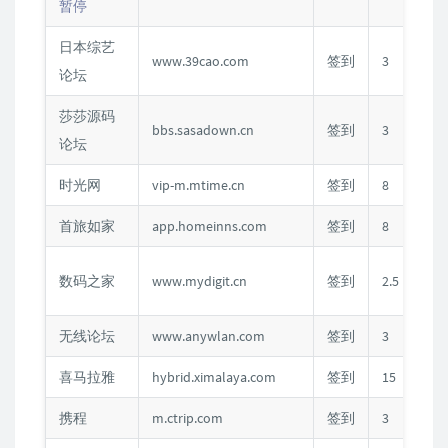
暂停
日本综艺
www.39cao.com
签到
3
C
论坛
莎莎源码
bbs.sasadown.cn
签到
3
C
论坛
时光网
vip-m.mtime.cn
签到
8
首旅如家
app.homeinns.com
签到
8
数码之家
www.mydigit.cn
签到
2.5
无线论坛
www.anywlan.com
签到
3
C
喜马拉雅
hybrid.ximalaya.com
签到
15
携程
m.ctrip.com
签到
3
C