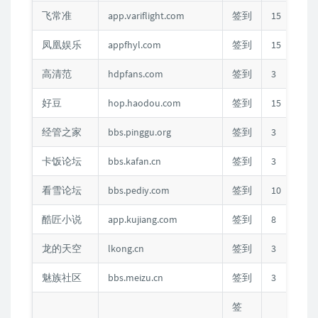
飞常准
app.variflight.com
签到
15
凤凰娱乐
appfhyl.com
签到
15
高清范
hdpfans.com
签到
3
C
好豆
hop.haodou.com
签到
15
经管之家
bbs.pinggu.org
签到
3
C
卡饭论坛
bbs.kafan.cn
签到
3
C
看雪论坛
bbs.pediy.com
签到
10
C
酷匠小说
app.kujiang.com
签到
8
龙的天空
lkong.cn
签到
3
C
魅族社区
bbs.meizu.cn
签到
3
C
签