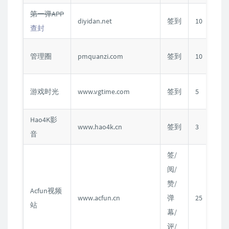
第一弹APP
diyidan.net
签到
10
查封
管理圈
pmquanzi.com
签到
10
游戏时光
www.vgtime.com
签到
5
Hao4K影
www.hao4k.cn
签到
3
C
音
签/
阅/
赞/
Acfun视频
www.acfun.cn
弹
25
站
幕/
评/