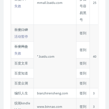
mmall.baidu.com
25
失效
号容
易黑
号
百度口碑
签到
活动暂停
百度网盘
签到
失效
*.baidu.com
40
C
百度文库
签到
百度知道
签到
百度众测
签到
编织人生
bianzhirensheng.com
签到
3
C
缤闹kindle
www.binnao.com
签到
3
C