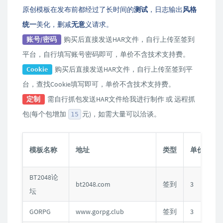
原创模板在发布前都经过了长时间的
测试
，日志输出
风格
统一
美化，删减
无意
义请求。
账号/密码
购买后直接发送HAR文件，自行上传至签到
平台，自行填写账号密码即可，单价不含技术支持费。
Cookie
购买后直接发送HAR文件，自行上传至签到平
台，查找Cookie填写即可，单价不含技术支持费。
定制
需自行抓包发送HAR文件给我进行制作 或 远程抓
包(每个包增加
元)，如需大量可以洽谈。
15
模板名称
地址
类型
单价
BT2048论
bt2048.com
签到
3
C
坛
GORPG
www.gorpg.club
签到
3
C