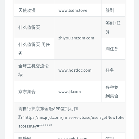
天使动漫
www.tsdm.love
签到
Cook
签到+任
什么值得买
Cook
务
zhiyou.smzdm.com
什么值得买-周任
周任务
Cook
务
全球主机交流论
www.hostloc.com
任务
Cook
坛
各种签
京东集合
www.jd.com
定制(
到集合
需自行抓京东金融APP签到动作
取"https://ms.jr.jd.com/jrmserver/base/user/getNewTokenJump
accessKey=******"
隔壁网
www.gebi1.com
签到
Cook