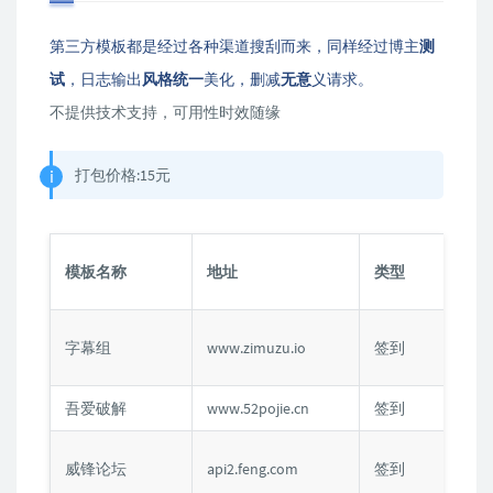
第三方模板都是经过各种渠道搜刮而来，同样经过博主
测
试
，日志输出
风格统一
美化，删减
无意
义请求。
不提供技术支持，可用性时效随缘
打包价格:15元
验证
模板名称
地址
类型
式
账号
字幕组
www.zimuzu.io
签到
码
吾爱破解
www.52pojie.cn
签到
Cook
账号
威锋论坛
api2.feng.com
签到
码