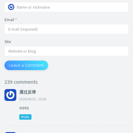
Email
*
Site
Leave a Comment
239 comments
通过反弹
2024/09/21 - 15:59
qqqq
Reply