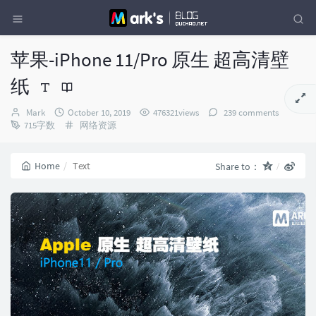
苹果-iPhone 11/Pro 原生 超高清壁
纸
Author：
发
Mark
October 10, 2019
476321views
239 comments
布
Categories：
715字数
网络资源
时
间：
Home
Text
Share to：