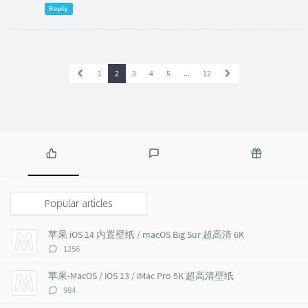
Reply
1
2
3
4
5
...
12
P
L
R
o
a
a
p
t
n
Popular articles
u
e
d
l
s
o
苹果 iOS 14 内置壁纸 / macOS Big Sur 超高清 6K
a
t
m
评
1256
r
c
a
论
a
o
r
数：
苹果-MacOS / iOS 13 / iMac Pro 5K 超高清壁纸
r
m
t
评
984
t
m
i
论