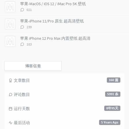
i
e
c
数：
苹果-MacOS / iOS 12 / iMac Pro 5K 壁纸
c
n
l
评
611
l
t
e
论
e
s
s
数：
苹果-iPhone 11/Pro 原生 超高清壁纸
s
评
239
论
数：
苹果 iPhone 12 Pro Max 内置壁纸 超高清
评
183
论
数：
博客信息
文章数目
160 篇
评论数目
5991 条
运行天数
8年95天
最后活动
5 Years Ago