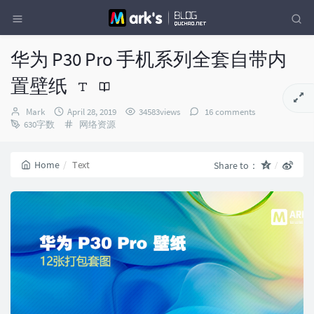
华为 P30 Pro 手机系列全套自带内
置壁纸
Author：
发
Mark
April 28, 2019
34583views
16 comments
布
Categories：
630字数
网络资源
时
间：
Home
Text
Share to：