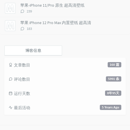
e
s
s
数：
苹果-iPhone 11/Pro 原生 超高清壁纸
s
评
239
论
数：
苹果 iPhone 12 Pro Max 内置壁纸 超高清
评
183
论
数：
博客信息
文章数目
160 篇
评论数目
5991 条
运行天数
8年95天
最后活动
5 Years Ago