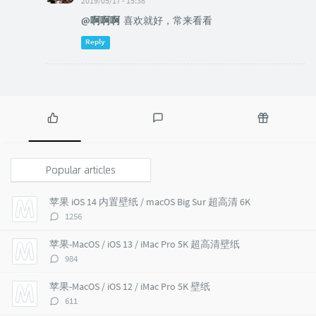
2019/05/17 - 15:38
@啊啊啊
喜欢就好，常来看看
Reply
P
L
R
o
a
a
p
t
n
Popular articles
u
e
d
l
s
o
苹果 iOS 14 内置壁纸 / macOS Big Sur 超高清 6K
a
t
m
评
1256
r
c
a
论
a
o
r
数：
苹果-MacOS / iOS 13 / iMac Pro 5K 超高清壁纸
r
m
t
评
984
t
m
i
论
i
e
c
数：
苹果-MacOS / iOS 12 / iMac Pro 5K 壁纸
c
n
l
评
611
l
t
e
论