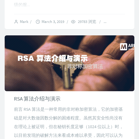
级的服...
Mark
/
March 3, 2019
/
29783 浏览
/
5 comments
RSA 算法介绍与演示
前言 RSA 算法是一种常用的非对称加密算法，它的加密基
础是对大数做因数分解的困难程度。虽然其安全性尚没有
在理论上被证明，但在秘钥长度足够（1024 位以上）时，
以目前发现的破解方法来看成本难以承受，因此可以认为