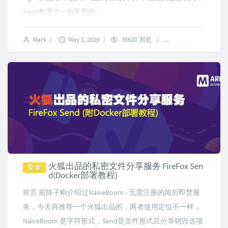
xiaoz整理了一份常用的...
Mark
/
May 1, 2019
/
35620 浏览
/
5 comments
火狐出品的私密文件分享服务 FireFox Sen
安全
d(Docker部署教程)
前言 前阵子刚介绍过NaiveBoom - 无需注册的阅后即焚服
务，今天再推荐一个火狐出品的，两者使用定位不一样，
NaiveBoom 是字符形式，Send是文件形式且分享销毁选项