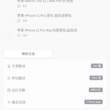
苹果-MacOS / iOS 12 / iMac Pro 5K 壁纸
c
n
l
评
611
l
t
e
论
e
s
s
数：
苹果-iPhone 11/Pro 原生 超高清壁纸
s
评
239
论
数：
苹果 iPhone 12 Pro Max 内置壁纸 超高清
评
183
论
数：
博客信息
文章数目
160 篇
评论数目
5991 条
运行天数
8年93天
最后活动
5 Years Ago