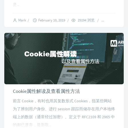
是...
Mark
/
February 10, 2019
/
25194 浏览
/
No commen
Cookie属性解读及查看属性方法
前言 Cookie，有时也用其复数形式 Cookies，指某些网站
为了辨别用户身份、进行 session 跟踪而储存在用户本地终
端上的数据（通常经过加密）。定义于 RFC2109 和 2965 中
的都已废弃，最新取...