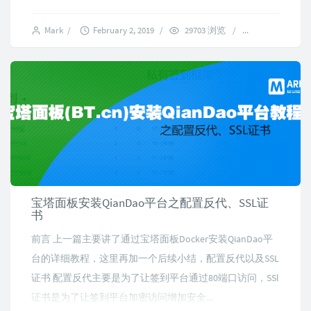
Mark
/
February 2, 2019
/
29703 浏览
/
2 comments
宝塔面板安装QianDao平台之配置反代、SSL证
书
前言 上一篇主要讲了通过宝塔面板Docker安装QianDao平
台的详细教程，这里再加一个后续小结，配置反代以及SSL
证书 配置反代主要是为了让签到平台通过80端口访问，SSl
证书是为了让签到平台加密访问增加安全...