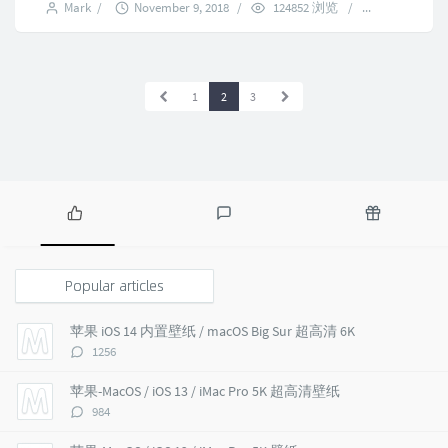
Mark
/
November 9, 2018
/
124852 浏览
/
11 commen
1
2
3
P
L
R
o
a
a
p
t
n
Popular articles
u
e
d
l
s
o
苹果 iOS 14 内置壁纸 / macOS Big Sur 超高清 6K
a
t
m
评
1256
r
c
a
论
a
o
r
数：
苹果-MacOS / iOS 13 / iMac Pro 5K 超高清壁纸
r
m
t
评
984
t
m
i
论
i
e
c
数：