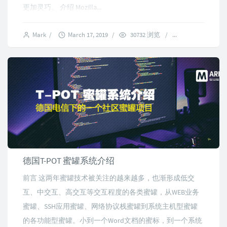
更加灵巧。 介绍 Mozilla...
Mark
/
March 17, 2019
/
30732 浏览
/
3 comments
德国T-POT 蜜罐系统介绍
前言 这两年蜜罐技术被关注的越来越多，也渐形成低交
互、中交互、高交互等交互程度的各类蜜罐，从WEB业务
蜜罐、SSH应用蜜罐、网络协议栈蜜罐到系统主机型蜜罐
的各功能型蜜罐。小到一个Word文档的蜜标，到一个系统