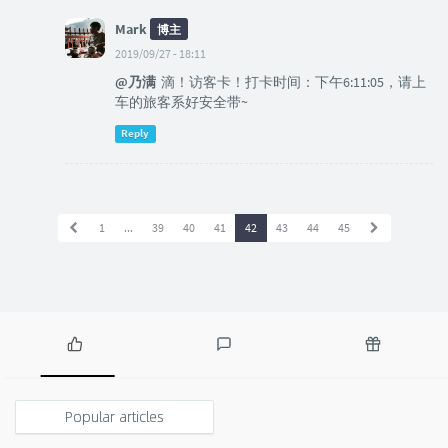
Mark
博主
2019/09/27 - 18:11
@乃满
滴！访客卡！打卡时间：下午6:11:05，请上
车的旅客系好安全带~
Reply
1
...
39
40
41
42
43
44
45
P
L
R
o
a
a
p
t
n
Popular articles
u
e
d