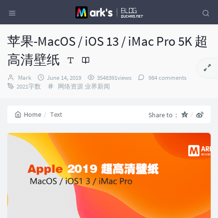
苹果-MacOS / iOS 13 / iMac Pro 5K 超
高清壁纸
Author：
发
Mark
June 14, 2019
3548391views
984 comments
布
Categories：
2021字数
网络资源
业界新闻
时
间：
Home
Text
Share to：