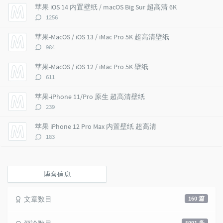
l
s
o
苹果 iOS 14 内置壁纸 / macOS Big Sur 超高清 6K
a
t
m
评
1256
r
c
a
论
a
o
r
数：
苹果-MacOS / iOS 13 / iMac Pro 5K 超高清壁纸
r
m
t
评
984
t
m
i
论
i
e
c
数：
苹果-MacOS / iOS 12 / iMac Pro 5K 壁纸
c
n
l
评
611
l
t
e
论
e
s
s
数：
苹果-iPhone 11/Pro 原生 超高清壁纸
s
评
239
论
数：
苹果 iPhone 12 Pro Max 内置壁纸 超高清
评
183
论
数：
博客信息
文章数目
160 篇
5991 条