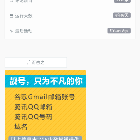
评论数目
运行天数
8年93天
最后活动
5 Years Ago
广而告之