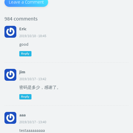
Leave a Comment
984 comments
Eric
2019/10/18 - 18:45
good
Reply
jim
2019/10/17 - 13:42
密码是多少，感谢了。
Reply
aaa
2019/10/17 - 13:40
testaaaaaaaaa