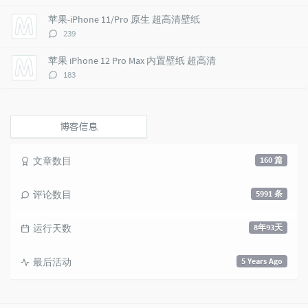
论
e
s
s
数：
苹果-iPhone 11/Pro 原生 超高清壁纸
s
评
239
论
数：
苹果 iPhone 12 Pro Max 内置壁纸 超高清
评
183
论
数：
博客信息
文章数目
160 篇
评论数目
5991 条
运行天数
8年93天
最后活动
5 Years Ago