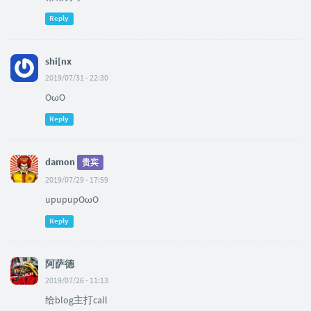
Reply
shi[nx
2019/07/31 - 22:30
OωO
Reply
damon
贵宾
2019/07/29 - 17:59
upupupOωO
Reply
阿萨德
2019/07/26 - 11:13
给blog主打call