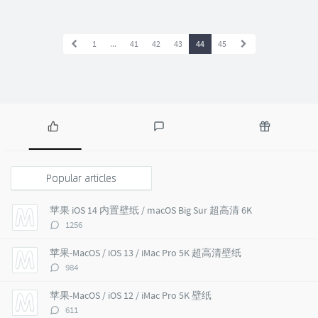
1
...
41
42
43
44
45
P
L
R
o
a
a
p
t
n
Popular articles
u
e
d
l
s
o
苹果 iOS 14 内置壁纸 / macOS Big Sur 超高清 6K
a
t
m
评
1256
r
c
a
论
a
o
r
数：
苹果-MacOS / iOS 13 / iMac Pro 5K 超高清壁纸
r
m
t
评
984
t
m
i
论
i
e
c
数：
苹果-MacOS / iOS 12 / iMac Pro 5K 壁纸
c
n
l
评
611
l
t
e