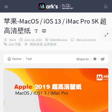
苹果-MacOS / iOS 13 / iMac Pro 5K 超
高清壁纸
Author：
发
Mark
June 14, 2019
3548340views
984 comments
布
Categories：
2021字数
网络资源
业界新闻
时
间：
Home
Text
Share to：