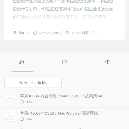
巴巴设计在大会上发布了一款“阿里巴巴普惠体”。阿里巴
巴设计官方称，“阿里巴巴普惠体”是由中国企业首次发布
的可面向全场景使用的免费商用字体。 阿里此举是为...
Mark
/
June 24, 2019
/
16152 浏览
/
1 comments
P
L
R
o
a
a
p
t
n
Popular articles
u
e
d
l
s
o
苹果 iOS 14 内置壁纸 / macOS Big Sur 超高清 6K
a
t
m
评
1256
r
c
a
论
a
o
r
数：
苹果-MacOS / iOS 13 / iMac Pro 5K 超高清壁纸
r
m
t
评
984
t
m
i
论
i
e
c
数：