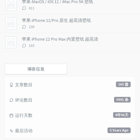
苹果-MacOS / iOS 12 / iMac Pro 5K 壁纸
c
n
l
评
611
l
t
e
论
e
s
s
数：
苹果-iPhone 11/Pro 原生 超高清壁纸
s
评
239
论
数：
苹果 iPhone 12 Pro Max 内置壁纸 超高清
评
183
论
数：
博客信息
文章数目
160 篇
评论数目
5991 条
运行天数
8年96天
最后活动
5 Years Ago