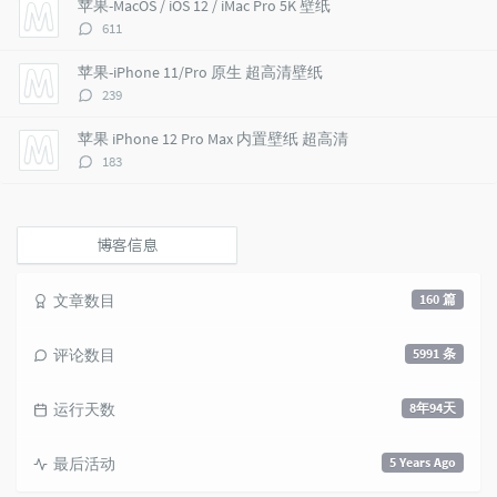
苹果-MacOS / iOS 12 / iMac Pro 5K 壁纸
c
n
l
评
611
l
t
e
论
e
s
s
数：
苹果-iPhone 11/Pro 原生 超高清壁纸
s
评
239
论
数：
苹果 iPhone 12 Pro Max 内置壁纸 超高清
评
183
论
数：
博客信息
文章数目
160 篇
评论数目
5991 条
运行天数
8年94天
最后活动
5 Years Ago