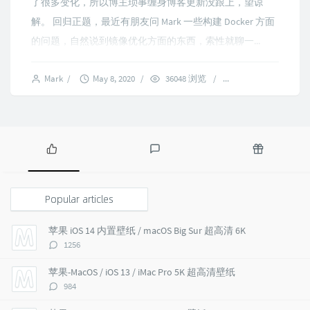
了很多变化，所以博主琐事缠身博客更新没跟上，望谅
解。 回归正题，最近有朋友问 Mark 一些构建 Docker 方面
的问题，自然说到镜像优化方面的东西，索性就聊一...
Mark
/
May 8, 2020
/
36048 浏览
/
8 comments
P
L
R
o
a
a
p
t
n
Popular articles
u
e
d
l
s
o
苹果 iOS 14 内置壁纸 / macOS Big Sur 超高清 6K
a
t
m
评
1256
r
c
a
论
a
o
r
数：
苹果-MacOS / iOS 13 / iMac Pro 5K 超高清壁纸
r
m
t
评
984
t
m
i
论
i
e
c
数：