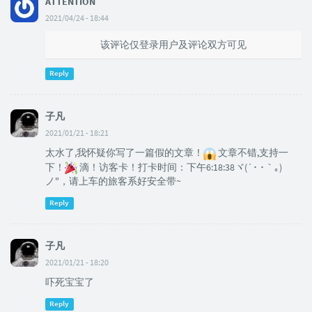
ATTENTION
2021/04/24 - 18:44
该评论仅登录用户及评论双方可见
Reply
子凡
2021/01/21 - 18:21
太水了,我怀疑你写了一篇假的文章！
文章不错,支持一
下！
滴！访客卡！打卡时间：下午6:18:38ヾ(´･ ･｀｡)
ノ"，请上车的旅客系好安全带~
Reply
子凡
2021/01/21 - 18:20
吓死宝宝了
Reply