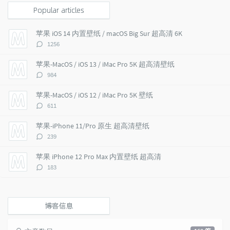
p
t
n
Popular articles
u
e
d
l
s
o
苹果 iOS 14 内置壁纸 / macOS Big Sur 超高清 6K
a
t
m
评
1256
r
c
a
论
a
o
r
数：
苹果-MacOS / iOS 13 / iMac Pro 5K 超高清壁纸
r
m
t
评
984
t
m
i
论
i
e
c
数：
苹果-MacOS / iOS 12 / iMac Pro 5K 壁纸
c
n
l
评
611
l
t
e
论
e
s
s
数：
苹果-iPhone 11/Pro 原生 超高清壁纸
s
评
239
论
数：
苹果 iPhone 12 Pro Max 内置壁纸 超高清
评
183
论
数：
博客信息