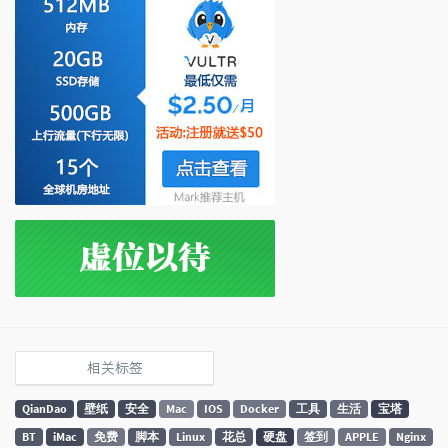
相关标签
QianDao
壁纸
安全
Mac
IOS
Docker
工具
生活
宝塔
BT
iMac
免费
脚本
Linux
花总
硬盘
签到
APPLE
Nginx