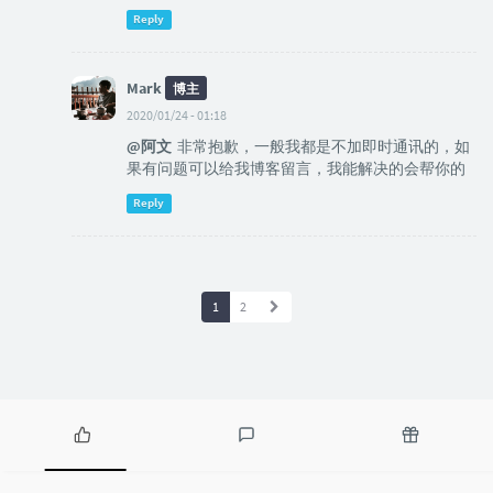
Reply
Mark
博主
2020/01/24 - 01:18
@阿文
非常抱歉，一般我都是不加即时通讯的，如
果有问题可以给我博客留言，我能解决的会帮你的
Reply
1
2
P
L
R
o
a
a