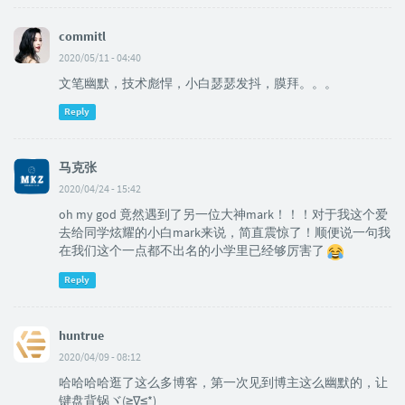
commitl
2020/05/11 - 04:40
文笔幽默，技术彪悍，小白瑟瑟发抖，膜拜。。。
Reply
马克张
2020/04/24 - 15:42
oh my god 竟然遇到了另一位大神mark！！！对于我这个爱
去给同学炫耀的小白mark来说，简直震惊了！顺便说一句我
在我们这个一点都不出名的小学里已经够厉害了
Reply
huntrue
2020/04/09 - 08:12
哈哈哈哈逛了这么多博客，第一次见到博主这么幽默的，让
键盘背锅ヾ(≧∇≦*)ゝ