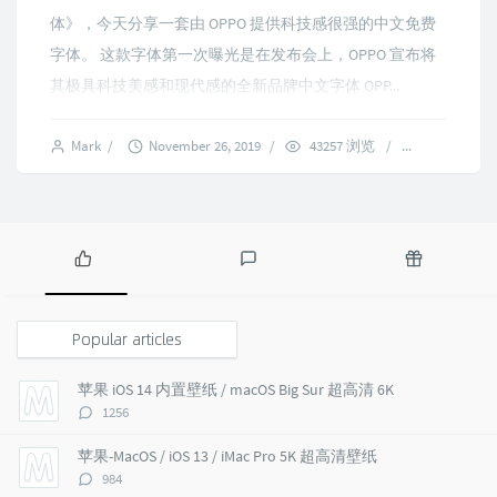
体》，今天分享一套由 OPPO 提供科技感很强的中文免费
字体。 这款字体第一次曝光是在发布会上，OPPO 宣布将
其极具科技美感和现代感的全新品牌中文字体 OPP...
Mark
/
November 26, 2019
/
43257 浏览
/
14 commen
P
L
R
o
a
a
p
t
n
Popular articles
u
e
d
l
s
o
苹果 iOS 14 内置壁纸 / macOS Big Sur 超高清 6K
a
t
m
评
1256
r
c
a
论
a
o
r
数：
苹果-MacOS / iOS 13 / iMac Pro 5K 超高清壁纸
r
m
t
评
984
t
m
i
论