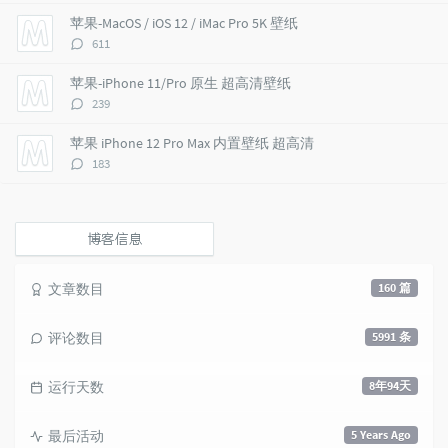
i
e
c
数：
苹果-MacOS / iOS 12 / iMac Pro 5K 壁纸
c
n
l
评
611
l
t
e
论
e
s
s
数：
苹果-iPhone 11/Pro 原生 超高清壁纸
s
评
239
论
数：
苹果 iPhone 12 Pro Max 内置壁纸 超高清
评
183
论
数：
博客信息
文章数目
160 篇
评论数目
5991 条
运行天数
8年94天
最后活动
5 Years Ago